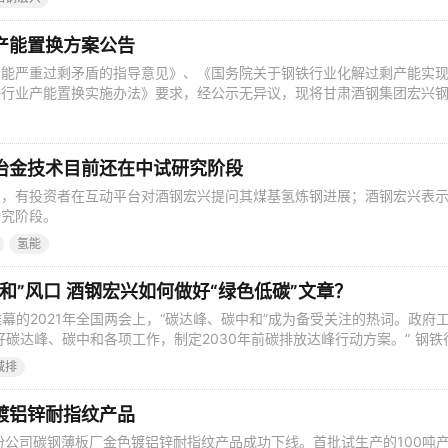
重构过程中，四季度公司总体成本压力增大。全年公司利润总额创历史新
产能置换方案公告
产能严重过剩矛盾的指导意见》、《国务院关于钢铁行业化解过剩产能实
铁行业产能置换实施办法》要求，经公示无异议，现将甘肃酒钢集团宏兴
能置换方案予以公告，欢迎社会公众进行监督。 联系电话：0931-
9284 甘肃酒钢集团宏兴钢铁股份有限公司建设项目产能置换方案 建 设
冶金技术目前还在中试研究阶段
日，有投资者在互动平台对酒钢宏兴提问其煤基氢炼钢进展；酒钢宏兴表
研究阶段。
氢能
和”风口 酒钢宏兴如何做好“绿色低碳”文章？
帷幕的2021年全国两会上，“碳达峰、碳中和”成为备受关注的热词。政府
好碳达峰、碳中和各项工作，制定2030年前碳排放达峰行动方案。” 钢铁
率先受到影响。根据冶金工业规划院测算，我国钢铁行业碳排放量占整体
减排
，是碳排放量最高的工业门类。 在“碳达峰、碳中和”背景下，如何节能减
水平
镀铝锌耐指纹产品
股份公司碳钢薄板厂金色镀铝锌耐指纹产品成功下线。首批试生产的100吨