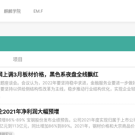
麒麟学院
EM.F
项目
：宝钢上调3月板材价格，黑色系夜盘全线飘红
题座谈会。会议认为，2022年要坚持稳中求进，金融服务业要进一步做
，要坚持以供给侧结构性改革为主线，稳步推动行业结构优化，实现企业
、增加消费，实现国民经济的良性循环。 ◎交通运输部部长强调，2022
和“十四五”系列规划，加快国家综合立体交通网及重大工程建设，推进交通
通运输安全智慧
2021年净利润大幅预增
预增86%-89% 宝钢股份发布业绩预告。公司2021年度实现归属于上市公
亿元到113亿元，同比增加86%到89%。2021年，钢材价格和大宗商品
，钢铁产品价格出现大幅下跌，而上游焦煤、合金、能源介质等价格总体
酒钢宏兴