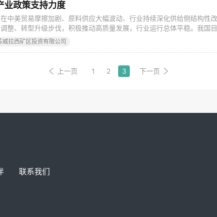
产业政策支持力度
业在中美贸易摩擦加剧、原料供应大幅波动、行业持续深化供给侧结构性
构调整、转型升级步伐，积极推动高质量发展，行业运行总体平稳。我国
。2019年，我国不锈钢粗钢产量占全球的56.3%。 随着国际经济贸易
苏威拉西矿区投资有限公司
竞争格局不断发生新的演变，特别是随着亚洲贸易一体化、投资一体化进
大发展中国家经济发展
上一页
1
2
3
下一页
伴
联系我们