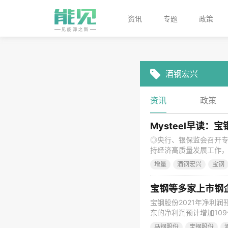
资讯
专题
政策
酒钢宏兴
资讯
政策
Mysteel早读
◎央行、银保监会召开专
持经济高质量发展工作
上阵，有力促进扩大投资
增量
酒钢宏兴
宝钢
要深入实施“两个纲要”
建设试点实施，推动交
宝钢等多家上市钢企
宝钢股份2021年净利润
东的净利润预计增加109
大幅上涨。四季度以来
马钢股份
宝钢股份