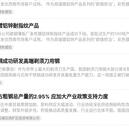
发往西南市场客户试用。 作为高强镀铝锌产品系列的“颜值担当”，彩色
观亮丽，颇受部分中高端客户的青睐。彩色镀铝锌产品是该厂深入贯彻“
绿色镀铝
续满足客户需求而开发的特色产品，也是该厂不断寻求技术创新突破、调
悉，酒钢绿色
镀铝锌耐指纹产品
股份公司碳钢薄板厂金色镀铝锌耐指纹产品成功下线。首批试生产的100吨
发往西南市场客户试用。 作为高强镀铝锌产品系列的“颜值担当”，彩色
观亮丽，颇受部分中高端客户的青睐。彩色镀铝锌产品是该厂深入贯彻“
绿色镀铝
续满足客户需求而开发的特色产品，也是该厂不断寻求技术创新突破、调
悉，酒钢绿色
钢成功研发高端剃须刀用钢
记者康劲）作为世界上最大的剃须刀生产国，我国剃须刀用钢大部分曾长
集团超高碳马氏体不锈钢成功研发并具备批量生产能力，这一局面正被打
3Cr13、4Cr13马氏体不锈钢制成,经精密加工压延成不锈钢薄片，再经
兴
成为大家熟知的剃须刀刀头。而高端剃须刀片使用6Cr13制作，由于超高
。”不
粗钢总产量的2.95% 应加大产业政策支持力度
业在中美贸易摩擦加剧、原料供应大幅波动、行业持续深化供给侧结构性
构调整、转型升级步伐，积极推动高质量发展，行业运行总体平稳。我国
。2019年，我国不锈钢粗钢产量占全球的56.3%。 随着国际经济贸易
苏威拉西矿区投资有限公司
竞争格局不断发生新的演变，特别是随着亚洲贸易一体化、投资一体化进
大发展中国家经济发展