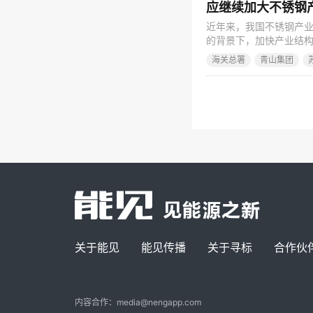
应继续加大不锈钢
近年来，我国不锈钢产
的背景下，加快产业结
已成为世界不锈钢第一大国
海关总署
青山集团
势变化更加复杂，国际
深入，以中国为首的广
关于能见
能见传播
关于寻标
合作伙
内容合作：media@nengapp.com