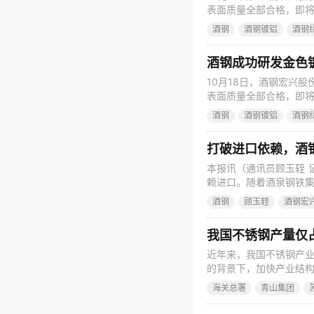
表面质量全部合格，即将
锌产品因其颜色鲜艳、外
酒钢
酒钢镀铝
酒钢
一贯制”管理理念、为持
品结构的一个缩影。 据
酒钢成功研发金色
10月18日，酒钢宏兴
表面质量全部合格，即将
锌产品因其颜色鲜艳、外
酒钢
酒钢镀铝
酒钢
一贯制”管理理念、为持
品结构的一个缩影。 据
打破进口依赖，酒
本报讯（通讯员顾玉轾 
赖进口。随着酒泉钢铁
“一般电动剃须刀的刀片由
酒钢
顾玉轾
酒钢宏
游客户深加工，最后才能
碳含量，锋利度更胜一筹
我国不锈钢产量仅占
近年来，我国不锈钢产
的背景下，加快产业结
已成为世界不锈钢第一大国
海关总署
青山集团
势变化更加复杂，国际
深入，以中国为首的广