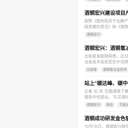
运行，原燃料价格处于
马钢股份2021年净
酒钢宏兴建设项目
按照《国务院关于化解
困发展的意见》和《钢
股份有限公司建设项目产
酒钢宏兴
8929291 892
项 目 情 况
酒钢宏兴：酒钢氢
北极星氢能网获悉，近
冶金技术目前还在中试
北极星
酒钢氢冶金技术
站上“碳达峰、碳中
记者 刘 欢 在圆满落下
报告中也提出，“扎实做
作为重点关注领域，将
酒钢宏兴
两会
节能
业碳排放量的18%左右
全面提升绿色低碳发展
酒钢成功研发金色
10月18日，酒钢宏兴