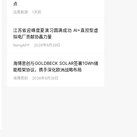
点
远景能源
1天前
江苏省迎峰度夏演习圆满成功 AI+直控型虚
拟电厂贡献协鑫力量
NengAPP
2026年6月29日
海博思创与GOLDBECK SOLAR签署1GWh储
能框架协议，携手深化欧洲战略布局
海博思创
2026年6月26日