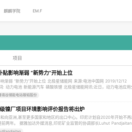
麒麟学院
EM.F
项目
补贴影响渐弱 “新势力”开始上位
渐弱 “新势力”开始上位 北极星储能网 来源:电池中国网 2019/12/12
 关键词: 动力电池 新能源汽车 磷酸铁锂 北极星储能网讯:近日，动力电池应用
动力电池装机量数据。数据显示，11月，我国动力电池装机量为6.29GW
峰填谷储能电站雄韬股份
受今年新能源汽车财政补贴大幅退坡影响，动力电池市场需求增速也有所放缓
池级镍厂项目环境影响评价报告将出炉
和向亚洲,甚至更多国家和地区的出口中心。印尼计划自2020年开始不再
两年。 据雅加达外媒消息,印尼矿业监管的协调部长Luhut Pandjaitan
级镍厂项目的环境影响评价报告将出炉。 该报告也被称之为AMDAL,在
utPandjaitan