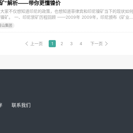
“禁矿”解析——带你更懂镍价
，大家不仅想知道印尼的政策，也想知道菲律宾和印尼镍矿当下的现状如
矿。 一、印尼禁矿历程回顾 ——2009年 2009年，印尼颁布《矿业
月12日起将全面禁止未经加工的65种原矿出口。根据要求，镍含量大于或等
青山集团
允许出口。 ——2017年 2017年1月12日路透社报道，印尼允许镍矿和
上一页
1
2
3
4
下一页
伴
联系我们