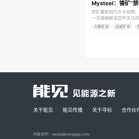
Mysteel：镍矿
禁矿重新回归大众视野
一文细细解读您所关注的镍
法》，将于2014年1
力勤矿业
达威矿业
6%的镍产品，印尼政府才
矿出口，条件是在5年内
关于能见
能见传播
关于寻标
合作伙
内容合作：media@nengapp.com