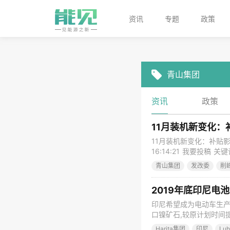
资讯
专题
政策
青山集团
资讯
政策
11月装机新变化：
11月装机新变化：补贴影响
16:14:21 我要投稿
会公布了今年11月份国内
青山集团
发改委
削
同比下降29.49%。
2019年底印尼电
印尼希望成为电动车生产
口镍矿石,较原计划时间提前
预计到今年年底印尼电池
Harita集团
印尼
Luh