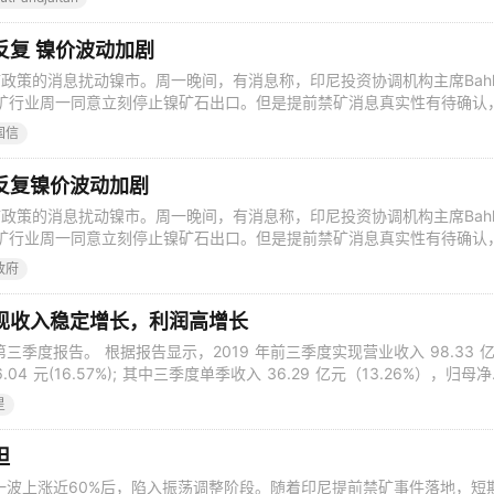
环境部的批准,该项目的投资方才可以继续推进。该镍厂采用加压酸浸工
反复 镍价波动加剧
政策的消息扰动镍市。周一晚间，有消息称，印尼投资协调机构主席Bahli
印尼镍矿行业周一同意立刻停止镍矿石出口。但是提前禁矿消息真实性有待确认
晚伦镍一度拉升，收复17000美元/吨关口，但随后反转直线下跌。 周三
国信
证伪。印尼经济事务协调部长Airlangga Hartarto表示，禁矿令1月1
反复镍价波动加剧
政策的消息扰动镍市。周一晚间，有消息称，印尼投资协调机构主席Bahli
印尼镍矿行业周一同意立刻停止镍矿石出口。但是提前禁矿消息真实性有待确认
晚伦镍一度拉升，收复17000美元/吨关口，但随后反转直线下跌。 周三
政府
证伪。印尼经济事务协调部长AirlanggaHartarto表示，禁矿令1月1
现收入稳定增长，利润高增长
第三季度报告。 根据报告显示，2019 年前三季度实现营业收入 98.33 
6.04 元(16.57%); 其中三季度单季收入 36.29 亿元（13.26%），归母
长 77.57%。 在行业整体不景气的情况下，公司三季度实现收入稳定增长，利
星
来源主要来自三元前驱体量的增长。三季度毛利率1
坦
一波上涨近60%后，陷入振荡调整阶段。随着印尼提前禁矿事件落地，短