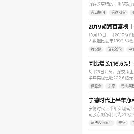
价缺乏更强的上涨驱动
镍价存在长期做多的基
青山集团
信达期货
期价格上涨过快，导致
度印尼镍生铁供应压力
2019胡润百富榜
10月10日，《2019
人数继比去年1893人
人数连续两年下滑，以及
特锐德
骆驼股份
中
的一次。可见财富的马太
源汽车、氢能共计有分
同比增长116.5%
8月25日消息，深交所
半年实现营收202.6亿
130.79%。 宁德
保监会
宁德
青山集
后的净利润18亿元，同比
560.69%，大
宁德时代上半年净利2
宁德时代上半年实现营业总收
司股东的净利润为210,2
2019年半年度报告，报
湿法镍冶炼厂
宁德
116.50%，归属于上市公