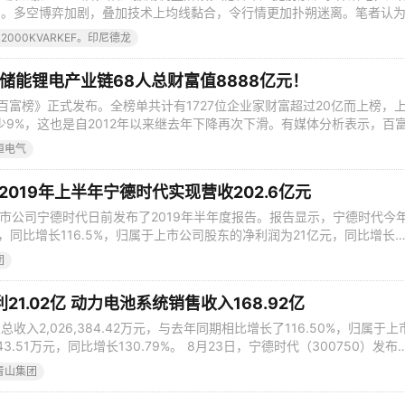
力。多空博弈加剧，叠加技术上均线黏合，令行情更加扑朔迷离。笔者认
础，供需缺口、低库存等因素导致资金很容易助推一波可观的上涨行情。
42000KVARKEF。印尼德龙
后续上涨空间受限，镍价需要充分调整后才有进一步上涨的动力。此外，
逐步释放，国内不锈钢高库
丨储能锂电产业链68人总财富值8888亿元！
胡润百富榜》正式发布。全榜单共计有1727位企业家财富超过20亿而上榜，
减少9%，这也是自2012年以来继去年下降再次下滑。有媒体分析表示，百
有近四成企业落榜。但今年榜单超千亿的富豪人数共有19位，也是历年
恒电气
效应正在显著增强。 据北极星储能网统计，此次储能以及电池产业链、
别来
！2019年上半年宁德时代实现营收202.6亿元
上市公司宁德时代日前发布了2019年半年度报告。报告显示，宁德时代今
元，同比增长116.5%，归属于上市公司股东的净利润为21亿元，同比增长
时代财务数据 今年上半年，宁德时代实现归属于上市公司股东的扣除非经常性损
团
增长160.82%；经营活动产生的现金流量净额为72.76亿元，同比增长
1.02亿 动力电池系统销售收入168.92亿
入2,026,384.42万元，与去年同期相比增长了116.50%，归属于上
43.51万元，同比增长130.79%。 8月23日，宁德时代（300750）发布
告期内，公司实现营业总收入2,026,384.42万元，与去年同期相比增长了
青山集团
司股东的净利润为210,243.51万元，同比增长130.