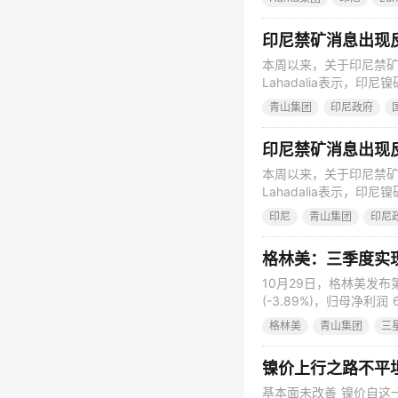
告完成后仍需要获得该国
(HPAL)生产
印尼禁矿消息出现
本周以来，关于印尼禁矿
Lahadalia表示，
发市场行情剧烈波动，当
青山集团
印尼政府
禁矿立即生效的消息终被官方
生效
印尼禁矿消息出现
本周以来，关于印尼禁矿
Lahadalia表示，
发市场行情剧烈波动，当
印尼
青山集团
印尼
禁矿立即生效的消息终被官方
效的
格林美：三季度实
10月29日，格林美发布
(-3.89%)，归母净利润 
润 1.9 亿元,同比增
格林美
青山集团
三
增长。收入和利润增长的
镍价上行之路不平
基本面未改善 镍价自这