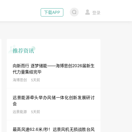
下载APP
登录
向新而行 逐梦储能——海博思创2026届新生
代力量集结完毕
海博思创
5天前
远景能源牵头举办风储一体化创新发展研讨
会
远景能源
5天前
最高风速62.6米/秒！远景风机无损战胜台风