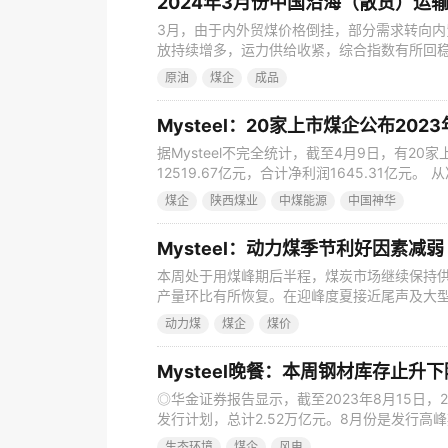
2024年3月份中国沿海（散货）运
3月，由于内外贸煤价格倒挂，部分需求转向
放持续增多，运力供给收紧，综合指数有所回稳
（散货）综合运价指数报收961.36点， 比上月
原油
煤企
成品
基本持平。 1、煤炭运输 市场需求方面，本
支撑减弱，非电开工率不及预期，工业电需求
Mysteel：20家上市煤企公布20
据Mysteel不完全统计，截至4月9日，有20
12519.67亿元，合计净利润1645.31亿元
净利润596.94亿元排名第一，陕西煤业212.
煤企
陕西煤业
中煤能源
中国神华
三。 从营业收入来看，中国神华、中煤能源、
情况如下： 资讯编辑：祝蓉 021-
Mysteel：动力煤季节利好因素减
本周处于用煤峰期后半程，煤炭市场继续保持
产量环比有所恢复。在迎峰度夏接近尾声及大
绪持续加重，下游拉运较为谨慎，部分煤矿仍
动力煤
煤企
煤价
如何演变？本文将对周度动力煤矿山调研数据进
矿产销情况 据本周Mysteel动力煤矿山数据显
Mysteel晚餐：本周钢材库存止升
◎华金证券报告显示，截至2023年8月15日
发行计划，总计2.52万亿元。8月份是发行高峰期
日，商务部数据显示，中国1-7月以美元计的对外
生态环境
煤企
风电