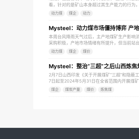
看，针对的是矿山本身超过其生产能力的行为
议精神。该通知已经向市场传递出供给减量的
动力煤
煤企
动力
产速度快于往年同期水平，全国总体供给受影
给侧已然契合整治要求。 一、矿山处于节后复
Mysteel：动力煤市场僵持博弈 
本周台风降雨天气过后，主产地煤矿生产影响
采购积极，产地市场情绪有所提升，但当前站
调，市场情绪受到一定程度打击，部分煤矿销
动力煤
煤企
煤价
如何演变？本文将对周度动力煤矿山调研数据进
矿产销情况 据本周Mysteel动力煤矿山数据显
Mysteel：整治“三超”之后山西
2月7日山西印发《关于开展煤矿“三超”和隐蔽
7日起至2024年5月31日在全省范围内开展煤
言山西部分国有大矿制定减产计划，但是由于
煤企
煤炭产量
煤价
炼焦煤
复正常，各区域煤矿是会否按照文件要求严格
知》发布一月有余，山西炼焦煤生产情况如何