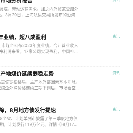
输市场分析报告
内贸煤，带动运输需求。加之内外贸兼营船外
。3月29日，上海航运交易所发布的沿海
末上涨0.9%，月平均值为961.23点，与上月
月，随着全国气温逐渐回升，居民取暖用电需求
难有大规模回升。同时
23年业绩，超八成盈利
资讯
家上市煤企公布2023年度业绩，合计营业收入
。 从净利润来看，17家公司实现盈利，中国神华
60亿元排在第二，兖矿能源201.40亿元位居第
陕西煤业和兖矿能源营收超过千亿元。具体
弱 产地煤价延续弱稳走势
资讯
供需偏宽松格局，主产地外部因素基本消除，
型煤企外购价格连续三期下调后，市场看空情
有库存压力，煤价延续弱稳运行。后续市场将
行简要解读，具体如下： 一、陕西区域煤
示，陕西地区样本开工率为94.1
下降，8月地方债发行提速
资讯
，28个省、计划单列市披露了第三季度地方债
，计划发行1.19万亿元。详情 ◎8月17
非金融类直接投资同比增长10.6%。 ◎8