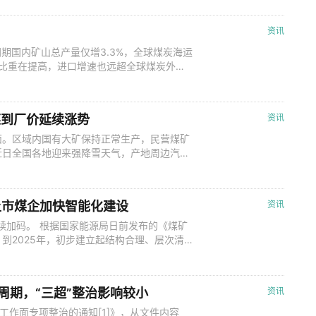
民政府办公厅关于优化调整稳就业政策措施全
续实施阶段性降
资讯
。同期国内矿山总产量仅增3.3%，全球煤炭海运
端的比重在提高，进口增速也远超全球煤炭外贸
跌幅更深，内外价差的扩大打开了进口利润空
2024年1-2月，进口煤炭7452万吨，同
工煤到厂价延续涨势
资讯
面。区域内国有大矿保持正常生产，民营煤矿
近日全国各地迎来强降雪天气，产地周边汽运
放，港口价格有所上浮，大型煤企外购价格也
矿根据库存情况价格小幅调整；甲醇企业节日
续复产，企业将存少量补库需求；此种背景下
上市煤企加快智能化建设
资讯
持续加码。 根据国家能源局日前发布的《煤矿
到2025年，初步建立起结构合理、层次清
，满足煤矿智能化建设基本需求；到2030
煤矿设计、建井、生产、管理、运维、评价等
产业发展和投资研究中心主任王
产周期，“三超”整治影响较小
资讯
工作面专项整治的通知[1]》，从文件内容