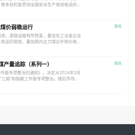
，根本目的是贯彻全国安全生产电视电话的会
预期，但近期矿山处于节后复产周期，复产提
响较小。山西矿山春节假期相较往年更长，供
工阶段，供给释放速率同比加快 目前
产地煤价弱稳运行
资讯
消退，道路运输有所恢复，叠加化工冶金企业
台发运仍倒挂，叠加周内主力煤企外购价格下
售随之转弱，产地煤价支撑不强。后续市场将
行简要解读，具体如下： 一、陕西区域煤
示，陕西地区样本开工率为94.2
炼焦煤产量追踪（系列一）
资讯
工作面专项整治的通知》，决定从2024年2月
矿“三超”和隐蔽工作面专项整治。随后市场传
当时处于春节假期期间，多数煤矿生产并未恢
落实减产计划一时难以有明确判断。如今《通
，各地对文件落实是否到位