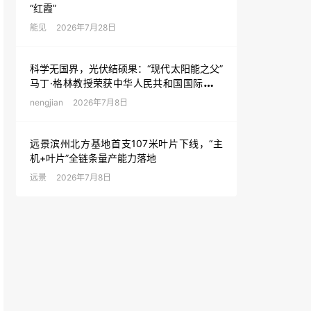
“红霞”
能见
2026年7月28日
科学无国界，光伏结硕果：“现代太阳能之父”
马丁·格林教授荣获中华人民共和国国际科学
技术合作奖
nengjian
2026年7月8日
远景滨州北方基地首支107米叶片下线，“主
机+叶片”全链条量产能力落地
远景
2026年7月8日