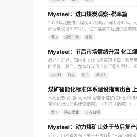
月16日，广东省人民政府官网发布《广东省人
力促发展惠民生的通知》，其中提出，广东延
Mysteel：进口煤炭观察-税率篇
2023年我国进口煤炭4.7亿吨，同比增62%
外贸量仅增5.6%[1]，进口煤炭在我国供给
增速。全球煤价2023年虽大幅下移，但海外
煤企
煤炭产量
补贴
间，煤炭进口量因此大增。 据海关总署最新数据，
比增22.9%，增量1387.9万吨，虽然进口增速
Mysteel：节后市场情绪升温 化
概述：近期，国内化工煤市场呈现小幅上涨局
陆续复工复产，整体煤炭供应水平稳步回升。
受阻拉运停滞，叠加节后终端客户补库需求释
动力煤
煤企
化工
煤化工
有小幅上调，目前多数煤矿销售尚可，个别煤
期间以消耗现有库存为主，随着节后煤矿的陆
煤矿智能化标准体系建设指南出台 
本报记者 黄 群 殷高峰 智能化煤矿的建设将
智能化标准体系建设指南》（下称《指南》），
晰、分类明确、科学开放的煤矿智能化标准体系
煤企
陕西煤业
证券日报
年，煤矿智能化标准体系基本完善，在智能化
环节形成较为完善的系列标准。 西安工程大学
Mysteel：动力煤矿山处于节后复
近期，山西省发布《关于开展煤矿“三超”和隐蔽