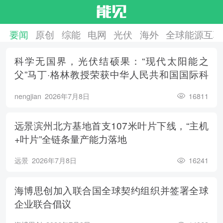
要闻
原创
综能
电网
光伏
海外
全球能源互联
科学无国界，光伏结硕果：“现代太阳能之
父”马丁·格林教授荣获中华人民共和国国际科
学技术合作奖
nengjian
2026年7月8日
16811
远景滨州北方基地首支107米叶片下线，“主机
+叶片”全链条量产能力落地
远景
2026年7月8日
16241
海博思创加入联合国全球契约组织并签署全球
企业联合倡议