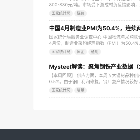
800-880元/吨。市场受下游成材负反馈影
预期，季度末虽有部分高炉复产，但铁水依旧
国家统计局
煤价
弱甚至亏损，仍多维持主动去库策略保持低库
减产，焦炭产量缩量明显，生产积极性偏弱。 根
中国4月制造业PMI为50.4%，连
国家统计局服务业调查中心 中国物流与采购联
4月份，制造业采购经理指数（PMI）为50.4
扩张区间，制造业继续保持恢复发展态势。 从企
国家统计局
国企
通用
下降0.8个百分点；中型企业PMI为50.7%，
50.3%，与上月持平。 从分类指数看，在构成
【本周回顾】 供应方面，本周五大钢材品种供应8
0.5%。由于钢厂利润修复，钢厂复产情况较
产量增加；本周五大钢材总库存2034.04万吨，
国家统计局
增量
大品种总库存持续下降，且结构上表现一致：厂
3.9%。消费方面，本周五大品种周消费量为959