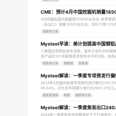
本轮强降雨天气短期行情影响如何？雨后疫病情
北、粤中及粤东影响较大 图1 广东近日各地市
CME：预计4月中国挖掘机销量1850
4月挖掘机国内销量预计9500台左右 经草根调
（含出口）销量18500台左右，同比下降1.5
内市场预估销量9500台，同比基本持平，近期
国家统计局
台，同比下降2.8%，降幅环比改善。 按照CME
体销量同比下降10.2%左右，降幅持续收窄。
Mysteel早读：美计划提高中国
◎美国白宫网站发布消息，宣布计划针对中国
铝产品的301关税提高至现有水平的3倍。商
对华产品关税，并立即取消对华加征关税措施
国家统计局
美联储
炼焦煤
◎中钢协副会长骆铁军表示，当前钢铁行业面
步入“囚徒困境”，关键是龙头企业带头按需求
Mysteel解读：一季度专项债发行
2024年3月国内新增专项债的发行额为2307
86.64%，对比去年同期少发行约2991.37亿
元，相较去年同期少发行约7227.05亿元。
国家能源局
电网
国家统计局
以往年度为应对疫情冲击等特殊因素影响，加
建设资金需求、冬春季节施工条件、债券市场
Mysteel解读：一季度焦炭出口240.
2024年一季度焦炭市场整体处于下行通道中