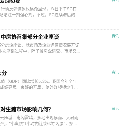
启废钢初夏
行情反弹迹象也逐渐显现，昨日下午SG在
市场增注一剂强心剂。不过，SG连续滞后的涨
上涨是否已是年内最高价？亦或废钢价格能否
何】 据Mysteel统计，4月22日统计华
减少21.23
 中房协召集部分企业座谈
资讯
部分房企座谈，就市场及企业运营情况展开调
本次座谈过程中，除了解房企运营、市场交
、地产“白名单”融资落地进展动态、保障性
与座谈。 “这次的会议可能是相关部门和中
了解在出台多项支持性政策后，目前市场
大分
资讯
（GDP）同比增长5.3%。我国今年全年
%，成绩亮眼。良好的开局，使外媒频频炒作的
工业经济的回升功不可没。我国制造业总体规模
国“智”造，这一优势还在扩大。今年一季度，
将近四成。新质生产
东 对生猪市场影响几何？
资讯
黑云压城、电闪雷鸣，多地出现暴雨、大暴雨
，“小蛮腰”1小时内连续6次“闪腰”，据天
雨天气。那么，广东作为传统生猪产销大省，