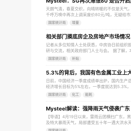
Mysteel：SG再次滞涨80 是否开
天朗气清，春夏交织，向晴转暖的不仅是天气，
千呼万唤中再次上调采废价80元/吨，无疑给
价及前期深跌同样给市场带来隐隐担忧，此番
国家统计局
增量
一路长虹呢？请见下文分析。 【SG调价滞后原因为
东主导钢企废钢到货昨卸货2605.23吨，较前一日
相关部门摸底房企及房地产市场情况
记者从多位知情人士处获悉，中房协日前组织
研与交流，相关政府部门人士与会。 据了解，
易情况，与会人士还就房企融资需求、债务化解
国家统计局
补贴
租赁住房，以及企业建议等方面内容，展开交流
房协一起来做的一个调研与交流，可能是希望
5.3%的背后，我国有色金属工业上
日前，中国经济一季度成绩单出炉，国内生产总值
经济增长目标为5%左右，一季度就达到5.3
“中国见顶论”不攻而破。 一季度的好成绩，
国家统计局
化工
能耗
已连续14年位居全球第一，而从中国制造到中
工业增长对我国GDP增长的贡献率为37.3%，
Mysteel解读：强降雨天气侵袭广
【导语】4月19日以来，雷雨云团横扫广东，
及特大暴雨天气，局部遭受五十年一遇大洪水天气
气预报情况显示，广东省未来一周仍伴随着雷
国家统计局