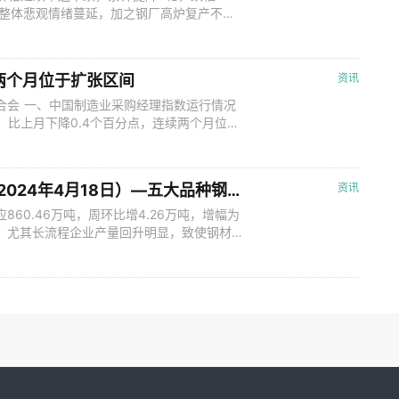
响，整体悲观情绪蔓延，加之钢厂高炉复产不及
同比低位，环比改善进度偏慢，且钢厂利润薄
存刚需采购。而供应端焦企在利润下滑后主动
据国家统计局数据显示，2024
续两个月位于扩张区间
资讯
合会 一、中国制造业采购经理指数运行情况
%，比上月下降0.4个百分点，连续两个月位于
业规模看，大型企业PMI为50.3%，比上月
比上月上升0.1个百分点；小型企业PMI为
制
Mysteel解读：聚焦钢铁产业数据（2024年4月18日）—五大品种钢材供增需降，库存持续去化
资讯
60.46万吨，周环比增4.26万吨，增幅为
好，尤其长流程企业产量回升明显，致使钢材
周环比降99.14万吨，降幅为4.6%。本周五
库与社库均持续去库，降幅分别为6.7%和
.6