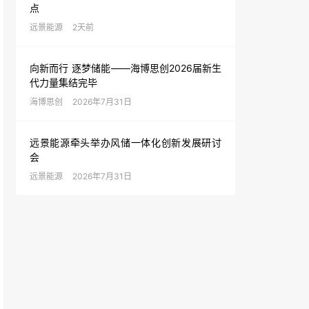
点
远景能源
2天前
向新而行 逐梦储能——海博思创2026届新生
代力量集结完毕
海博思创
2026年7月31日
远景能源牵头举办风储一体化创新发展研讨
会
远景能源
2026年7月31日