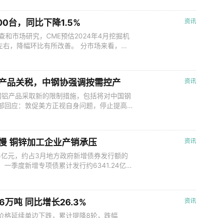
况会否一发不可收拾？ 降雨洪涝多发 粤
降水量情况 据广东气象局数据
0台，同比下降1.5%
资讯
查和市场研究，CME预估2024年4月挖掘机
%左右，降幅环比有所改善。 分市场来看，国
市场热度持续下滑。出口市场预估销量9000
观测数据，2024年1-4月，中国挖掘机械整
钢铝产品关税，中钢协强调按需控产
资讯
钢铝产品采取新的限制措施，包括将对中国钢
务部回应：敦促美方正视自身问题，停止提高
。中方将采取一切必要措施，捍卫自身权益。
临着强劲供给能力与需求减弱的突出矛盾，并
控制生产节奏，当务之急是维护螺纹钢
偏慢 铜锌加工企业产销承压
资讯
.55亿元，约占3月地方政府新增债券发行额的
元。一季度新增专项债累计发行约6341.24亿
一季度新增专项债发行规模小于往年，一方面是
大了年初的发行规模，另一方面也与地方项目
利率等因
6万吨 同比增长26.3%
资讯
，价格延续单边下跌，累计提降8轮，跌幅