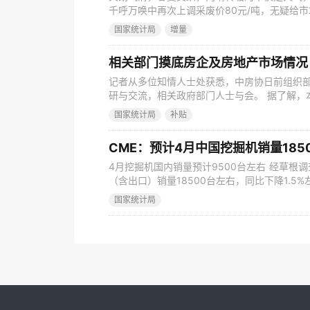
千呼万唤中再次上调采废价80元/吨，无疑给
价及前期深跌同样给市场带来隐隐担忧，此番
国家统计局
增量
一路长虹呢？请见下文分析。 【SG调价滞后原因为
东主导钢企废钢到货昨卸货2605.23吨，较前一日
相关部门摸底房企及房地产市场情况
记者从多位知情人士处获悉，中房协日前组织
研与交流，相关政府部门人士与会。 据了解，
易情况，与会人士还就房企融资需求、债务化解
国家统计局
补贴
租赁住房，以及企业建议等方面内容，展开交流
房协一起来做的一个调研与交流，可能是希望
CME：预计4月中国挖掘机销量1850
4月挖掘机国内销量预计9500台左右 经草根调
（含出口）销量18500台左右，同比下降1.5
内市场预估销量9500台，同比基本持平，近期
国家统计局
台，同比下降2.8%，降幅环比改善。 按照CME
体销量同比下降10.2%左右，降幅持续收窄。