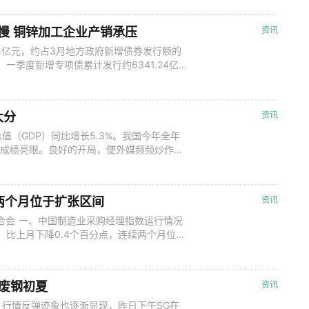
况会否一发不可收拾？ 降雨洪涝多发 粤
降水量情况 据广东气象局数据
偏慢 铜锌加工企业产销承压
资讯
.55亿元，约占3月地方政府新增债券发行额的
元。一季度新增专项债累计发行约6341.24亿
一季度新增专项债发行规模小于往年，一方面是
大了年初的发行规模，另一方面也与地方项目
利率等因
大分
资讯
（GDP）同比增长5.3%。我国今年全年
%，成绩亮眼。良好的开局，使外媒频频炒作的
工业经济的回升功不可没。我国制造业总体规模
国“智”造，这一优势还在扩大。今年一季度，
将近四成。新质生产
续两个月位于扩张区间
资讯
合会 一、中国制造业采购经理指数运行情况
%，比上月下降0.4个百分点，连续两个月位于
业规模看，大型企业PMI为50.3%，比上月
比上月上升0.1个百分点；小型企业PMI为
制
启废钢初夏
资讯
行情反弹迹象也逐渐显现，昨日下午SG在