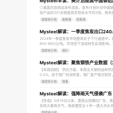
Mysteel早读：美计划提高中国
◎美国白宫网站发布消息，宣布计划针对中国
铝产品的301关税提高至现有水平的3倍。商
对华产品关税，并立即取消对华加征关税措施
国家统计局
美联储
炼焦煤
◎中钢协副会长骆铁军表示，当前钢铁行业面
步入“囚徒困境”，关键是龙头企业带头按需求
Mysteel解读：一季度焦炭出口240.
2024年一季度焦炭市场整体处于下行通道中
800-880元/吨。市场受下游成材负反馈影
预期，季度末虽有部分高炉复产，但铁水依旧
国家统计局
煤价
弱甚至亏损，仍多维持主动去库策略保持低库
减产，焦炭产量缩量明显，生产积极性偏弱。 根
【本周回顾】 供应方面，本周五大钢材品种供应8
0.5%。由于钢厂利润修复，钢厂复产情况较
产量增加；本周五大钢材总库存2034.04万吨，
国家统计局
增量
大品种总库存持续下降，且结构上表现一致：厂
3.9%。消费方面，本周五大品种周消费量为959
Mysteel解读：强降雨天气侵袭广
【导语】4月19日以来，雷雨云团横扫广东，
及特大暴雨天气，局部遭受五十年一遇大洪水天气
气预报情况显示，广东省未来一周仍伴随着雷
国家统计局