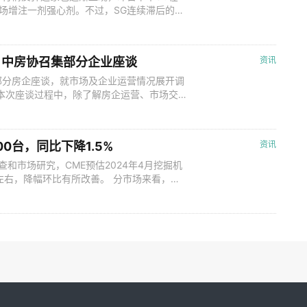
市场增注一剂强心剂。不过，SG连续滞后的涨
上涨是否已是年内最高价？亦或废钢价格能否
何】 据Mysteel统计，4月22日统计华
减少21.23
 中房协召集部分企业座谈
资讯
部分房企座谈，就市场及企业运营情况展开调
本次座谈过程中，除了解房企运营、市场交
、地产“白名单”融资落地进展动态、保障性
与座谈。 “这次的会议可能是相关部门和中
了解在出台多项支持性政策后，目前市场
0台，同比下降1.5%
资讯
查和市场研究，CME预估2024年4月挖掘机
%左右，降幅环比有所改善。 分市场来看，国
市场热度持续下滑。出口市场预估销量9000
观测数据，2024年1-4月，中国挖掘机械整