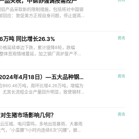
钢铝产品关税，中钢协强调按需控产
钢铝产品采取新的限制措施，包括将对中国钢
务部回应：敦促美方正视自身问题，停止提高
。中方将采取一切必要措施，捍卫自身权益。
临着强劲供给能力与需求减弱的突出矛盾，并
控制生产节奏，当务之急是维护螺纹钢
6万吨 同比增长26.3%
资讯
，价格延续单边下跌，累计提降8轮，跌幅
响，整体悲观情绪蔓延，加之钢厂高炉复产不及
同比低位，环比改善进度偏慢，且钢厂利润薄
存刚需采购。而供应端焦企在利润下滑后主动
据国家统计局数据显示，2024
Mysteel解读：聚焦钢铁产业数据（2024年4月18日）—五大品种钢材供增需降，库存持续去化
资讯
60.46万吨，周环比增4.26万吨，增幅为
好，尤其长流程企业产量回升明显，致使钢材
周环比降99.14万吨，降幅为4.6%。本周五
库与社库均持续去库，降幅分别为6.7%和
.6
东 对生猪市场影响几何？
资讯
黑云压城、电闪雷鸣，多地出现暴雨、大暴雨
，“小蛮腰”1小时内连续6次“闪腰”，据天
雨天气。那么，广东作为传统生猪产销大省，