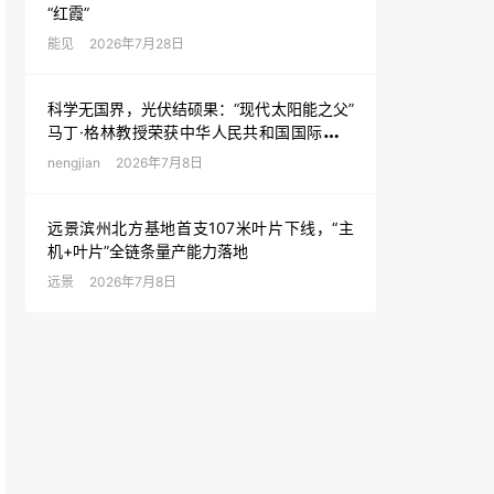
“红霞”
能见
2026年7月28日
科学无国界，光伏结硕果：“现代太阳能之父”
马丁·格林教授荣获中华人民共和国国际科学
技术合作奖
nengjian
2026年7月8日
远景滨州北方基地首支107米叶片下线，“主
机+叶片”全链条量产能力落地
远景
2026年7月8日