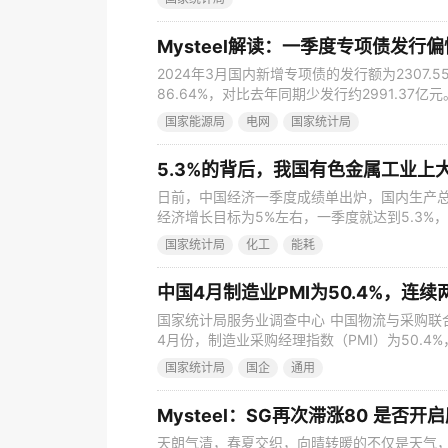
本轮强降雨天气短期行情影响如何？雨后疫病情
北、粤中及粤东影响较大 图1 广东近日各地市
Mysteel解读：一季度专项债发行
2024年3月国内新增专项债的发行额为2307
86.64%，对比去年同期少发行约2991.37亿
元，相较去年同期少发行约7227.05亿元。
国家能源局
电网
国家统计局
以往年度为应对疫情冲击等特殊因素影响，加
建设资金需求、冬春季节施工条件、债券市场
5.3%的背后，我国有色金属工业上
日前，中国经济一季度成绩单出炉，国内生产总值
经济增长目标为5%左右，一季度就达到5.3
“中国见顶论”不攻而破。 一季度的好成绩，
国家统计局
化工
能耗
已连续14年位居全球第一，而从中国制造到中
工业增长对我国GDP增长的贡献率为37.3%，
中国4月制造业PMI为50.4%，连
国家统计局服务业调查中心 中国物流与采购联
4月份，制造业采购经理指数（PMI）为50.4
扩张区间，制造业继续保持恢复发展态势。 从企
国家统计局
国企
通用
下降0.8个百分点；中型企业PMI为50.7%，
50.3%，与上月持平。 从分类指数看，在构成
Mysteel：SG再次滞涨80 是否开
天朗气清，春夏交织，向晴转暖的不仅是天气，