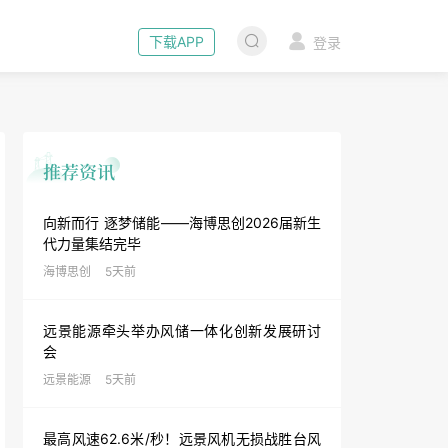
下载APP
登录
向新而行 逐梦储能——海博思创2026届新生
代力量集结完毕
海博思创
5天前
远景能源牵头举办风储一体化创新发展研讨
会
远景能源
5天前
最高风速62.6米/秒！远景风机无损战胜台风