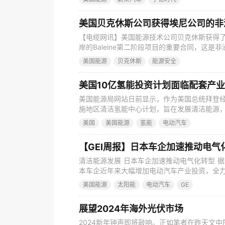
议。 ◎7月25日，全国工业和信息化主管部
推进工业稳增长，抓好重点行业稳增长工作方
【电缆网讯】美国能源技术公司贝克休斯获得了埃
岸的Baleine第二阶段项目的重要合同，这是
项合同包括8个深水树、3个Aptara歧管、
美国能源
贝克休斯
能源安全
加强了贝克休斯在西非的业务，并释放了该国的
单配置的产品系列，涵盖海底生产和柔性管道
美国10亿氢能投资计划面临配套产
美国能源局网站日前显示，作为美国总统拜登经
施地区清洁氢能中心计划，旨在发展清洁能源
可能困难重重。 美国近期已发布其首个国家氢
美国
美国能源
氢能
电动汽车
线图》，希望由此建立清洁能源经济、加速本
遍担忧，昂贵的成本、空白的政策鼓励机制、
清洁能源发展 日本车企加速推动电气化转型 
本车企近年来大幅增加电动汽车产业投资，全
电动车产品市场规模。其中，日本汽车制造商日
美国能源
太阳能
电动汽车
GE
英镑，用以生产两款新型电动汽车，并建立其
表声明称，其位于美国肯塔基州的工厂将于20
展望2024年海外光伏市场
2024新年钟声即将敲响。正如笔者在昨天文