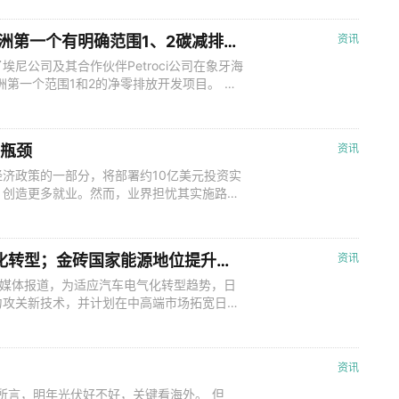
门负责同志座谈会在京召开。会议强调，要全力
案的宣贯落实，抓紧研究推进技术改造的
美国贝克休斯公司获得埃尼公司的非洲第一个有明确范围1、2碳减排目标的项目
资讯
尼公司及其合作伙伴Petroci公司在象牙海
非洲第一个范围1和2的净零排放开发项目。 这
相关的海底生产控制系统以及柔性立管和跳板，
可观增长潜力。 贝克休斯将提供一个按订
系统，旨在实现最
业瓶颈
资讯
济政策的一部分，将部署约10亿美元投资实
，创造更多就业。然而，业界担忧其实施路径
能发展战略——《美国国家清洁氢战略和路
土制造业繁荣、创造更多就业。然而，业界普
匮乏的配套基础设施等核心因素，令美国快
【GEI周报】日本车企加速推动电气化转型；金砖国家能源地位提升；COP29将关注气候金融……
资讯
据媒体报道，为适应汽车电气化转型趋势，日
力攻关新技术，并计划在中高端市场拓宽日本
产宣布将牵头向其英国森德兰工厂投资20亿
在英国的第三家电池工厂。丰田汽车公司则发
25年开始生产纯电动汽车，这将是丰
资讯
中所言，明年光伏好不好，关键看海外。 但