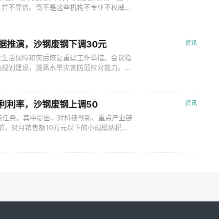
，并不靠谱。倒不是这些机构不专业不权威，
新兴行业，如果运用常规的方法和逻辑，很容
的一些规律和特点，机械地推测光伏的未来。
伏装机规模的预测，每次的误差同样很大
数据推演，沙钢废钢下调30元
资讯
众生活保障和灾后恢复重建工作举措。会议指
施规划建设，提高水旱灾害防范应对能力。各
类救灾资金，能预拨的提前预拨，提早进行补
议，要求持续释放LPR改革效能，推动降低企
融16条”，做好保交楼金融支持，
便利利率，沙钢废钢上调50
资讯
点任务。其中提出，对科技创新、重点产业链
前，对月销售额10万元以下的小规模纳税人
应税销售收入减按1%征收增值税。延续实施
期限延长至2024年底。继续对煤炭进口实
探开发和增储上产。详情 ◎6