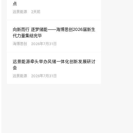
点
远景能源
2天前
向新而行 逐梦储能——海博思创2026届新生
代力量集结完毕
海博思创
2026年7月31日
远景能源牵头举办风储一体化创新发展研讨
会
远景能源
2026年7月31日