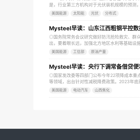
是，行业第三方机构对于光伏装机规模的预测
而是光伏是一个拥有高增长潜力、低渗透率的
美国能源
太阳能
光伏
分布式
易失灵。比如，我们不能套用光伏行业在过去
非但海外，就连光伏行业协会对于我国新增光
Mysteel早读：山东江西粗钢平控
◎国务院常务会议研究做好防汛抢险救灾、群
出，要着眼长远，加强北方地区水利等基础设
相关部门要进一步加大支持力度，迅速拨付各
美国能源
工信部
原油产量
偿救助。 ◎央行营业管理部召开下半年工作会
业综合融资成本和个人消费信贷成本；落实好“金
Mysteel早读：央行下调常备借贷
◎国家发改委等四部门公布今年22项降成本重
等领域，出台针对性减税降费政策。2023年底
免征增值税，对小规模纳税人适用3%征收率的
美国能源
电动汽车
山西焦化
阶段性降低失业保险、工伤保险费率政策，实施
施零关税政策；加强重要能源、矿产资源国内勘