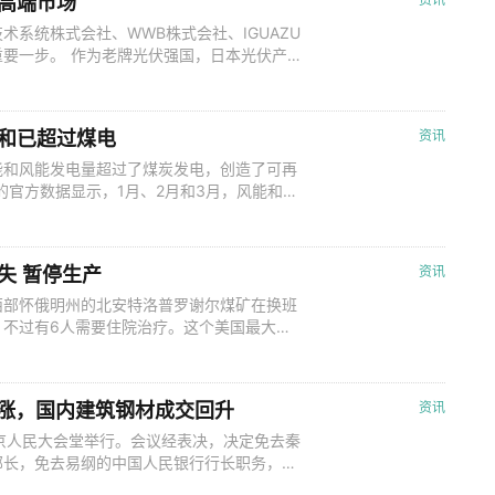
高端市场
系统株式会社、WWB株式会社、IGUAZU
要一步。 作为老牌光伏强国，日本光伏产
等企业，都曾推出光伏组件产品，并在欧美市
日本光伏产业优势不再，相关企业也终止了光
市场，根据Fitch及美国能源
和已超过煤电
资讯
能和风能发电量超过了煤炭发电，创造了可再
的官方数据显示，1月、2月和3月，风能和太
和5月也有同样趋势。 从数据上看，从1月到
煤炭的产量为249太瓦时。 清洁能源之前已
2022年，但只有在
失 暂停生产
资讯
西部怀俄明州的北安特洛普罗谢尔煤矿在换班
，不过有6人需要住院治疗。这个美国最大的
。随着工作人员继续清理和修复设施，煤矿运
前恢复装载列车。但目前还不清楚可能需要多
周日的一份声明中说："最初，重点将放在
格普涨，国内建筑钢材成交回升
资讯
京人民大会堂举行。会议经表决，决定免去秦
部长，免去易纲的中国人民银行行长职务，任
平签署第8号主席令。赵乐际委员长主持会