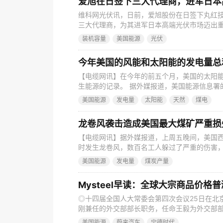
爱旭在日签下三大代理商，进军日本
维科网光伏讯，日前，爱旭股份在日签下丸红技术
三大代理商，为其进军日本高端光伏市场迈出重
业一度领先全球，我们耳熟能详的松下、夏普
装机容量
美国能源
光伏
场受到欢迎。不过，在中国光伏产业崛起后，
伏业务。 不过，日本一直是全球排名前列的光伏
今年美国的风能和太阳能的发电量总
【电缆网讯】在今年的前五个月，美国的太阳
生能源的记录。 据外媒报道，美国能源信息署
阳能的产量超过了煤炭，而初步数据显示，4月
美国能源
发电量
太阳能
天然
煤电
5月，风能和太阳能总共产生了252太瓦时，而
经超过了煤电，第一次是在2020年，第二次是在
龙卷风袭击造成美国最大煤矿严重损
【电缆网讯】据外媒报道，上周五晚间，美国
时发生龙卷风，数百名工人躲过了严重的伤害
煤矿遭受了严重的破坏，暂时停止了生产作业
美国能源
发电量
煤炭产量
营商皮博迪能源公司表示，它可能会在周二之
长时间才能恢复到全部生产能力。 "皮博迪在
Mysteel早读：全球大宗商品价
◎十四届全国人大常委会第四次会议25日在北
刚兼任的外交部部长职务，任命王毅为外交部
命潘功胜为中国人民银行行长。国家主席习近
美国能源
蔚来汽车
宁德时代