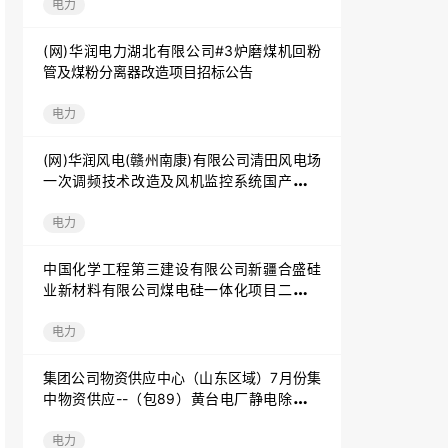
电力
(网)华润电力湖北有限公司#3炉磨煤机回粉
管及煤粉分离器改造项目招标公告
电力
(网)华润风电(赣州南康)有限公司清田风电场
一次调频技术改造及风机监控系统国产化改
造招标公告
电力
中国化学工程第三建设有限公司新疆合盛硅
业新材料有限公司煤电硅一体化项目二期年
产20万吨硅氧烷及下游深加工项目钢筋3项目
公告
电力
集团公司物资供应中心（山东区域）7月份集
中物资供应--（包89）黄台电厂静电除尘器
备件采购延期询价公告202107261135
电力