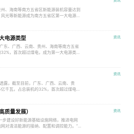
资讯
贵州、海南等南方五省区新能源装机容量达到
电。风光等新能源成为南方五省区第一大电源类
近年来，南方地区新能源装机快速增长。据
南方五省区新增电源中新能源占比达63%，分别
2023年底，南
大电源类型
资讯
，广东、广西、云南、贵州、海南等南方五省
的32%，首次超过煤电，成为第一大电源类
新能源装机分别为5016万千瓦、2932万千
，各占全省（区）总装机的27%、44%、
区）的新能源
资讯
网透露，截至目前，广东、广西、云南、贵
5亿千瓦，占总装机的32%，首次超过煤电，
、云南、贵州、海南新能源装机分别为5016
2万千瓦、639万千瓦，各占全省（区）总装机
广西、海南两
高质量发展）
资讯
一步建设好新能源基础设施网络，推进电网
网对清洁能源的接纳、配置和调控能力。”
龙直流工程，将乌东德水电站的绿电送至广东