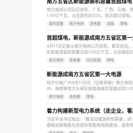
南方五省区新能源装机容量首超煤电
南方电网公司近日宣布，广东、广西、云南、
1.45亿千瓦，占总装机的32%，首次超过煤
型，贡献了约三分之一的社会经济实际用电。 
装机容量
南方电网
发电量
调度
煤电
南方电网统计，2021至2023年的三年中，
为1071万千瓦、844万千瓦、4857万千瓦。到
首超煤电，新能源成南方五省区第一
4月11日记者从南方电网公司获悉，截至目前
区新能源装机容量达到1.45亿千瓦，占总装机
型。 分省区看，广东、广西、云南、贵州、海南
南方电网
发电量
化石能源
煤电
瓦、3860万千瓦、2052万千瓦、639万千瓦
31%、32%、44%。其中，广西、海南两省（
新能源成南方五省区第一大电源
经济日报广州4月11日讯（记者郑杨）南方电
州、海南等南方五省区新能源装机容量达到1.4
成为第一大电源类型。 分省区看，广东、广西
南方电网
发电量
煤电
万千瓦、2932万千瓦、3860万千瓦、205
的27%、44%、31%、32%、44%。其中，
着力构建新型电力系统（走企业，看
习近平总书记指出：“要适应能源转型需要，进
基础设施智能化改造和智能微电网建设，提高电
银线跨越，西电东送。全长1452公里的昆柳