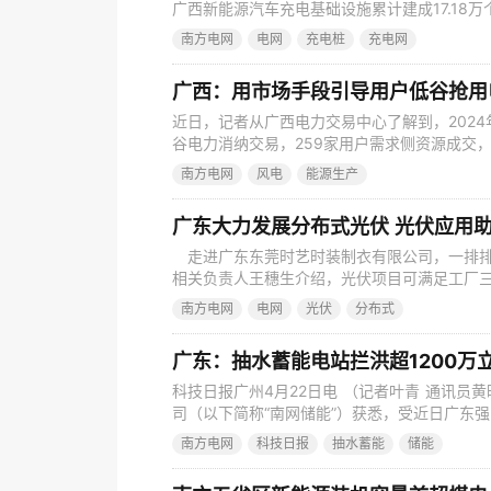
广西新能源汽车充电基础设施累计建成17.18
6333个。广西充电基础设施建设取得积极进
南方电网
电网
充电桩
充电网
础设施不仅在广西城市多点开花，也延伸至乡
年来进一步加快充电基础设施向乡镇延伸，助力
广西：用市场手段引导用户低谷抢用
近日，记者从广西电力交易中心了解到，2024
谷电力消纳交易，259家用户需求侧资源成交，拉
年的2.41倍。预计用户侧可获得用电补偿91
南方电网
风电
能源生产
引航认为，这代表电力市场优化电力资源配置
为成熟。 根据《南方电网新型电力系统发展报告(
广东大力发展分布式光伏 光伏应用
走进广东东莞时艺时装制衣有限公司，一排排
相关负责人王穗生介绍，光伏项目可满足工厂三
元。 “你们厂区的屋顶面积很大，空着不用
南方电网
电网
光伏
分布式
行用电设备检查时，南方电网广东东莞虎门供
屋顶面积达0.6万平方米。经过多次实地调研
广东：抽水蓄能电站拦洪超1200万
科技日报广州4月22日电 （记者叶青 通讯员
司（以下简称“南网储能”）获悉，受近日广东
续攀升，截至22日8时，12个水库拦截洪水超过
南方电网
科技日报
抽水蓄能
储能
4月18日以来，位于广州、清远等地的6座抽水
水库蓄洪895万立方米，错峰泄洪341万立方米