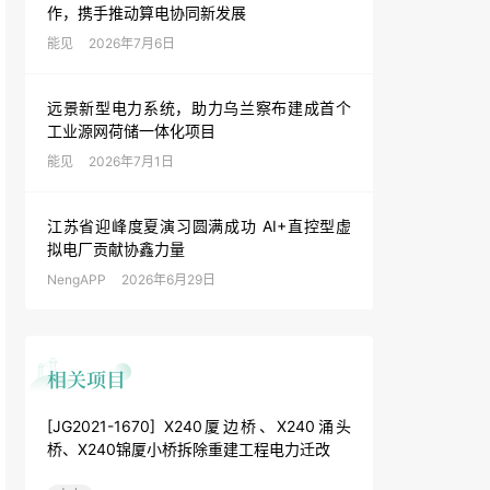
作，携手推动算电协同新发展
能见
2026年7月6日
远景新型电力系统，助力乌兰察布建成首个
工业源网荷储一体化项目
能见
2026年7月1日
江苏省迎峰度夏演习圆满成功 AI+直控型虚
拟电厂贡献协鑫力量
NengAPP
2026年6月29日
[JG2021-1670] X240厦边桥、X240涌头
桥、X240锦厦小桥拆除重建工程电力迁改