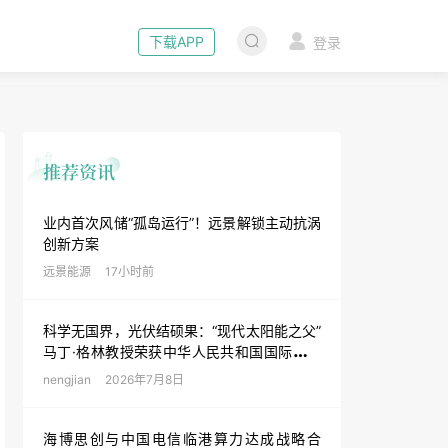
下载APP
登录
业内首次风储“孤岛运行”！远景解锁主动抗涡
创新方案
远景能源
17小时前
科学无国界，光伏结硕果：“现代太阳能之父”
马丁·格林教授荣获中华人民共和国国际科学
技术合作奖
nengjian
2026年7月8日
海博思创与中国电信临港算力达成战略合