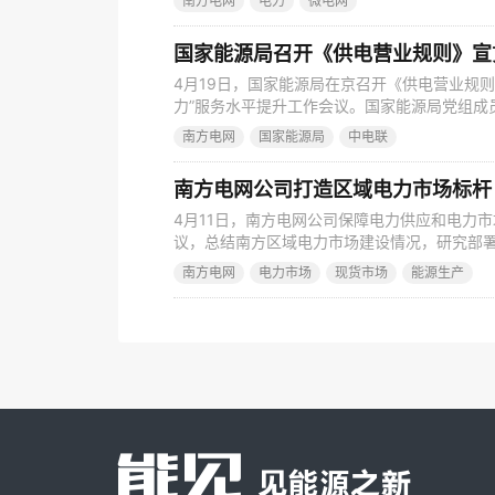
南方电网
电力
微电网
广西，年送电量可达330亿千瓦时。 数字电
问题，卫星、无人机、地面机器人“天空地”立体
4月19日，国家能源局在京召开《供电营业规
力”服务水平提升工作会议。国家能源局党组成
报了《规则》修订及2023年“获得电力”服务
南方电网
国家能源局
中电联
“获得电力”服务水平提升典型经验，派出机构
联、南方电网、国家电网进行了 交流发言。 
南方电网公司打造区域电力市场标杆
4月11日，南方电网公司保障电力供应和电力市
议，总结南方区域电力市场建设情况，研究部
副书记、保障电力供应和电力市场建设领导小
南方电网
电力市场
现货市场
能源生产
员、副总经理唐屹峰主持会议。 钱朝阳充分肯
推进南方区域电力市场建设，着力打造开放合