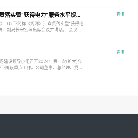
网，智能运维。人工智能破解新能源发电预测难
守护120万公里输配电线路，
国家能源局召开《供电营业规则》宣贯落实暨“获得电力”服务水平提升工作会议
资讯
则》（以下简称《规则》）宣贯落实暨“获得电
员、副局长宋宏坤出席会议并讲话。 会议通
水平提升重点工作情况，电网企业代表介绍了
、省级能源（电力）主管部门代表以及中电
会议认为，《规则》是指导全国
资讯
场建设领导小组召开2024年第一次(扩大)会
署下阶段重点工作。公司董事、总经理、党组
组组长钱朝阳出席会议并讲话。公司党组成
定南方区域电力市场建设成效，强调要加快
作、规范有序、安全高效、绿色低碳的