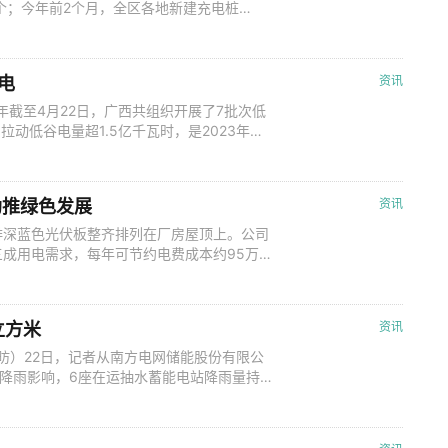
万个；今年前2个月，全区各地新建充电桩
展，覆盖城乡的充电网络进一步完善。 充电基
村街坊、大山深处。南方电网广西电网公司近
新能源汽车下乡。 位于漓江边
电
资讯
年截至4月22日，广西共组织开展了7批次低
动低谷电量超1.5亿千瓦时，是2023年全
35万元。 广西电力交易中心交易组织部经理吴
的作用更加凸显，助力电力供需平衡的机制更
2021—2
助推绿色发展
资讯
深蓝色光伏板整齐排列在厂房屋顶上。公司
成用电需求，每年可节约电费成本约95万
可惜了。”此前，在为时艺时装公司的工厂进
电局相关负责人余沛谦发现，厂区可利用建筑
和可行性分析，他向时艺时装公司提议
立方米
资讯
黄昉）22日，记者从南方电网储能股份有限公
强降雨影响，6座在运抽水蓄能电站降雨量持
1200万立方米，31台机组运行安全稳定。
蓄能电站拦截洪水达到1236万立方米，其中
。“6座抽