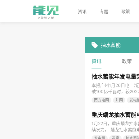
资讯
专题
政策
抽水蓄能
资讯
政策
抽水蓄能年发电量
本报广州1月26日电 
破100亿千瓦时，较20
蓄能电站的31台机组启动超
南方电网
并网
发电
居民用户一年的用电量。
重庆蟠龙抽水蓄能
1月22日，重庆蟠龙抽
续发力。 蟠龙抽水蓄能
资71.18亿元，安装4
发电量
调度
抽水蓄