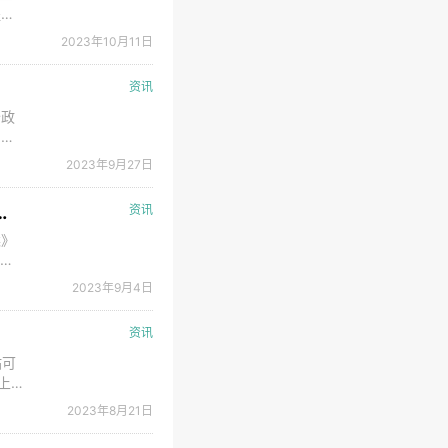
提升
2023年10月11日
资讯
价政
引入
规则
2023年9月27日
蓄能
预行为专项整治工作方案》的通知 国能综通新能〔2023〕106号
资讯
案》
市）
市场
2023年9月4日
资讯
站可
上
站
2023年8月21日
调