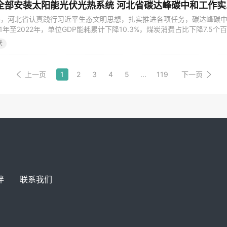
推动新建民
悉，河北省认真践行习近平生态文明思想，扎实推进各项任务，碳达峰碳
1年至2022年，单位GDP能耗累计下降10.3%，煤炭消费占比下降7.5个
机2523.6万千瓦。 “双碳”政策体系逐步完善。省委、省政府出台《关
伏
理念认真做好碳达峰碳中和工作的实施意见》，省政府印发《河北省碳达
、
上一页
1
2
3
4
5
...
119
下一页
伴
联系我们