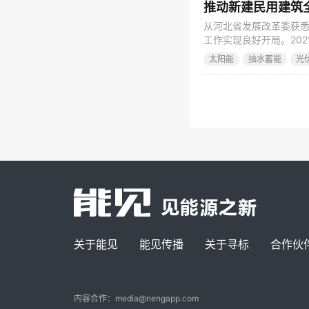
从河北省发展改革委获
工作实现良好开局。202
点，新增可再生能源并网装
太阳能
抽水蓄能
光
整准确全面贯彻新发展
施方案》，完成碳达峰
关于能见
能见传播
关于寻标
合作伙
内容合作：media@nengapp.com