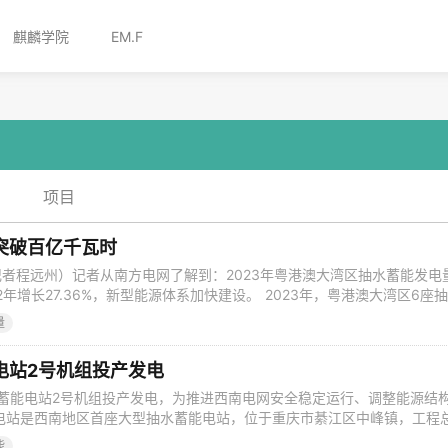
麒麟学院
EM.F
项目
突破百亿千瓦时
（记者程远州）记者从南方电网了解到：2023年粤港澳大湾区抽水蓄能发电
22年增长27.36%，新型能源体系加快建设。 2023年，粤港澳大湾区6座
过3万次，较2022年增长13.81%，发电量112.61亿千瓦时，相当于51
量
 2023年，首个抽水蓄能人工智能数据分析平台在大湾区上线运行，首个
电站2号机组投产发电
水蓄能电站2号机组投产发电，为推进西南电网安全稳定运行、调整能源结
电站是西南地区首座大型抽水蓄能电站，位于重庆市綦江区中峰镇，工程
台单机容量30万千瓦的可逆式水泵水轮发电机组，总装机容量120万千瓦，
能