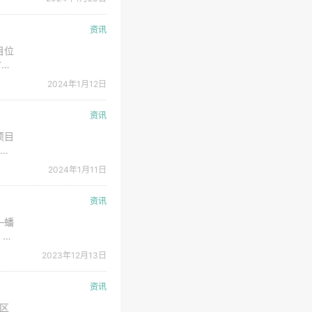
于
资讯
目位
时，
下水
2024年1月12日
拔、
资讯
项目
万千
瓦
2024年1月11日
水蓄
资讯
—蟠
，由
可逆
2023年12月13日
资讯
区