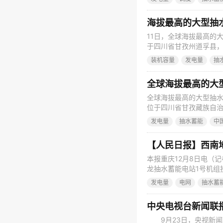
回500千伏线路接入重庆
2015年9月开工建设
海拔最高的大型抽
11日，全球海拔最高的
于四川省甘孜州道孚县，场
是四川省装机规模最大的
装机容量
发电量
抽
库、输水系统、地下厂房
超高水头复杂建设条件
全球海拔最高的大
全球海拔最高的大型抽
位于四川省甘孜藏族自治
瓦，设计年发电量29.
发电量
抽水蓄能
中
的可逆式机组，主要由
能是目前最常用的大规
【人民日报】西南
本报重庆12月8日电（
龙抽水蓄能电站1号机组
上水库、下水库、输水系
发电量
电网
抽水蓄
式水泵水轮发电机组，总
20.04亿千瓦时，年抽
中央电视台新闻联
9月23日，央视新闻