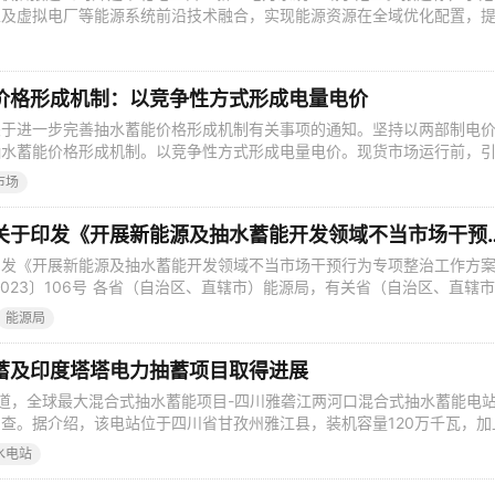
以及虚拟电厂等能源系统前沿技术融合，实现能源资源在全域优化配置，
价格形成机制：以竞争性方式形成电量电价
关于进一步完善抽水蓄能价格形成机制有关事项的通知。坚持以两部制电
抽水蓄能价格形成机制。以竞争性方式形成电量电价。现货市场运行前，
。现货市场运行后，抽水蓄能电站抽水电价、上网电价按现货市场价格及
市场
站费用分摊疏导方式，建立容量电费纳入输配电价回收的机制，鼓励抽水
或辅助服务补偿机制，上一监
国家能源局综合司关于印发《开展新能源及抽水蓄能开发领域不当市场干
印发《开展新能源及抽水蓄能开发领域不当市场干预行为专项整治工作方
2023〕106号 各省（自治区、直辖市）能源局，有关省（自治区、直辖
展改革委，各派出机构： 现将《开展新能源及抽水蓄能开发领域不当
能源局
方案》印发给你们，请结合实际，认真抓好落实。 国家能源局综合司
附件：开展
蓄及印度塔塔电力抽蓄项目取得进展
报道，全球最大混合式抽水蓄能项目-四川雅砻江两河口混合式抽水蓄能电
查。据介绍，该电站位于四川省甘孜州雅江县，装机容量120万千瓦，加
河口水电站作为常规机组，项目总装机达420万千瓦；电站依托两河口水电
水电站
电站水库为下库，中间安装可逆式机组，投运后将具有抽水、发电“双向
等综合效益显著。