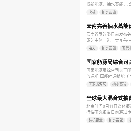
将新能源、抽水蓄能，
全社会综合用能效率。
央视
抽水蓄能
云南完善抽水蓄能
云南省发改委日前发布
策为主体，进一步完善
竞争机制形成电量电价
电力
抽水蓄能
现货
结算。 健全抽水蓄能电
电站参与辅助服务市场
国家能源局综合司关于
的通知 国能综通新能〔
及新疆生产建设兵团发
国家能源局
抽水蓄能
干预行为专项整治工作
2023年9月4日 
全球最大混合式抽
北京时间8月11日媒体
行性研究报告日前通过审
已建成的300万千瓦两
装机容量
抽水蓄能
水库为上库，牙根一级水
节”作用，电力削峰填谷