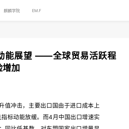
麒麟学院
EM.F
出口动能展望 ——全球贸易活跃程
险增加
升值冲击，主要出口国由于进口成本上
先指标动能放缓。而4月中国出口增速实
于：同比低基数，对东盟国家出口增量显