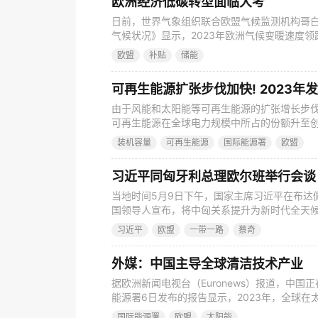
欧洲经济低碳转型面临大考
日前，世界气象组织联合欧盟气候监测机构哥白
气候状况》显示，2023年欧洲气候变暖速度
两倍。欧洲长期以来在应对全球变暖中扮演领跑
欧盟
补贴
储能
度温控目标设定了相对完善的低碳转型政策框
来新负担，还是会为其提供新动能，现在下结
可再生能源扩张步伐加快! 2023年
由于风能和太阳能等可再生能源的扩张增长步
可再生能源在全球电力规模中所占的份额升至创纪
示，这一趋势预计在今年将继续加速进行。该
装机容量
可再生能源
国际能源署
欧盟
电力需求的总体增长速度，并且将导致化石燃料
约2%。 尽管天然气和煤炭发电量(后者主要
习近平同匈牙利总理欧尔班举行会谈
当地时间5月9日下午，国家主席习近平在布达
国领导人宣布，将中匈关系提升为新时代全天候
中匈关系正处于历史最好时期。中匈全面战略
习近平
欧盟
一带一路
蔡奇
加深，各领域合作取得丰硕成果，树立了构建新
年，中匈关系发展迎来新的重要契机。两国要
外媒：中国主导全球清洁技术产业
据欧洲新闻电视台（Euronews）报道，中
能源署6日发布的报告显示，2023年，全球
的投资飙升了70%，而中国的投资占3/4
国际能源署
欧盟
太阳能