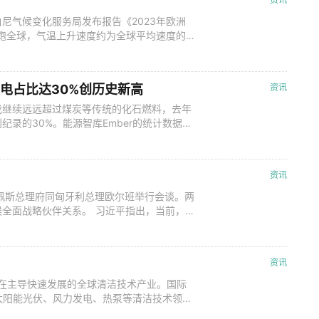
尼气候变化服务局发布报告《2023年欧洲
领跑全球，气温上升速度约为全球平均速度的
者角色，为推动实现《巴黎协定》1.5摄氏
架和创新布局。这一转型究竟会给欧洲经济带
论为时尚早，但可以确定的是，随着气
发电占比达30%创历史新高
资讯
伐继续远远超过煤炭等传统的化石燃料，去年
录的30%。能源智库Ember的统计数据显
组织预计，清洁型能源的增长速度将远远超过
以及化石衍生燃料的发电量在2024年下降
是由干旱导致的水力发电量急剧下
资讯
佩斯总理府同匈牙利总理欧尔班举行会谈。两
全面战略伙伴关系。 习近平指出，当前，
伙伴关系保持高水平发展，两国政治互信不断
型国际关系的典范。今年是中匈建交75周
继续做互信互助的好朋友、合作共赢的好伙
资讯
国正在主导快速发展的全球清洁技术产业。国际
在太阳能光伏、风力发电、热泵等清洁技术领域
。 报告称，中国拥有全球80%以上的太