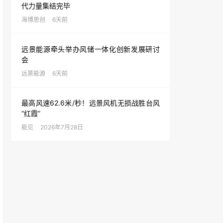
代力量集结完毕
海博思创
6天前
远景能源牵头举办风储一体化创新发展研讨
会
远景能源
6天前
最高风速62.6米/秒！远景风机无损战胜台风
“红霞”
能见
2026年7月28日