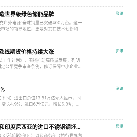
电动汽车电池出口国，2023年约占全球出
能方面，到203
打造世界级绿色储能品牌
资讯
充户外电源”全球销量已突破400万台。这一
能市场的领导地位，更是对其在技术创新和客
 5月9日，华宝新能（301327）宣布，
破400万台。这一里程碑成就不仅彰显了华
在技术创新和客户服务方
运欧线期货价格持续大涨
资讯
立法工作计划》，围绕推动高质量发展，列明
制定公平竞争审查条例，修订保障中小企业款
度GDP环比涨0.6%，创两年半最佳表现。
利率降至两年低点，该国通胀率自2021年以
0亿元7天期逆回
%
资讯
下同）进出口总值13.81万亿元人民币，同
，增长4.9%；进口6万亿元，增长6.8%；贸
前4个月，我国进出口总值1.94万亿美元，增
进口8439.1亿美元，增长3.2%；贸易顺差
商务部：对原产于欧盟、日本、韩国和印度尼西亚的进口不锈钢钢坯和不锈钢热轧板/卷继续实施反倾销措施
资讯
称《反倾销条例》）以及商务部《执行世界贸