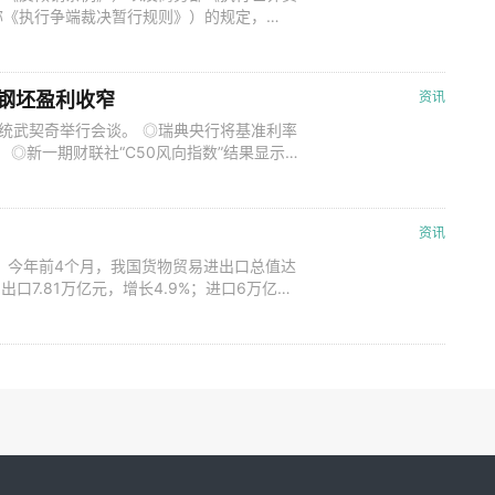
称《执行争端裁决暂行规则》）的规定，
发布2023年第46号公告，决定通过再调查执
不锈钢产品反倾销措施案专家组报告的裁决和
的证据材料及调查机关收集的证据材
山钢坯盈利收窄
资讯
统武契奇举行会谈。 ◎瑞典央行将基准利率
期。 ◎新一期财联社“C50风向指数”结果显示，
6万亿元，上年同期为0.72万亿元；另对4
期1.22万亿元同比少增。 ◎5月8日，央行进
资讯
，今年前4个月，我国货物贸易进出口总值达
出口7.81万亿元，增长4.9%；进口6万亿
值达1.94万亿美元，增长2.2%。 具体到
长8%，环比上月增长2.3%；其中，出口同