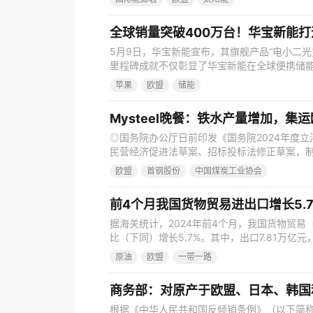
阳能光伏组件和电池制造能力，是世界上最大的
口总额的70%。国际能源署预计，在电池制造产
全球销量突破400万台！华宝新能
5月9日，华宝新能宣布，其旗舰产品“电小二光
里程碑成就不仅彰显了华宝新能在全球便携储
户服务方面卓越表现的肯定。 图片来源：华宝新能
苹果
欧盟
储能
其旗舰产品“电小二光充户外电源”全球销量已突
宝新能在全球便携储能的市场地位，更是对其
Mysteel晚餐：铁水产量增加，集
◎国务院办公厅日前印发《国务院2024年度
民营经济促进法草案、招标投标法修正草案，
项支付条例等。 ◎英国终于走出衰退泥沼，一季
欧盟
首钢股份
中国煤炭工业协会
◎秘鲁央行5月9日将关键利率下调至5.75%。
来首次回到目标区间。 ◎5月10日，央行进行2
前4个月我国货物贸易进出口增长5.7
据海关统计，2024年前4个月，我国货物贸易（
比（下同）增长5.7%。其中，出口7.81万亿元
易顺差1.81万亿元，收窄0.7%。按美元计价，
原油
欧盟
一带一路
长2.2%。其中，出口1.1万亿美元，增长1.5%；
2556.6亿美元，收窄3.
根据《中华人民共和国反倾销条例》（以下简