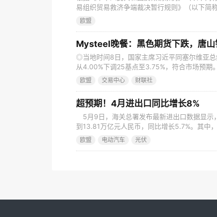
易组织贸易救济争端裁决暂行规则》（以下简
2023年11月9日，商务部（以下称调查机关）
欧盟
行世界贸易组织争端解决机构关于日本诉中国
建议。 在案件原审和再调查各利害关系方提交
Mysteel晚餐：黑色期货下跌，唐
◎当地时间8日，国家主席习近平同塞尔维亚总
从4.00%下调25基点至3.75%，符合市场预
市场机构对4月新增人民币贷款的预测中值为0.8
欧盟
交易中心
财联社
月新增社融的预测中值为1.12万亿元，较去年同
行20亿元7天期逆回购操作，中标利率为1.
超预期！4月进出口同比增长8%
5月9日，海关总署发布最新进出口数据显示
到13.81万亿元人民币，同比增长5.7%。其中，
元，增长6.8%。按美元计价，1至4月进出口总
欧盟
电动汽车
光伏
4月份来看，进出口总值为3.64万亿元，同比增
比增长5.1%，环比上月增长4.5%。