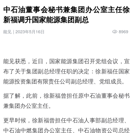
中石油董事会秘书兼集团办公室主任徐
新福调升国家能源集团副总
能见
|
2023年5月16日
8969
能见获悉，近日，国家能源集团召开党组会议，宣
布了关于集团副总经理任职的决定：徐新福任国家
能源投资集团有限责任公司副总经理、党组成员。
据了解，此前，徐新福曾担任原中石油董事会秘书
兼集团办公室主任。
更早时候，徐新福曾担任中石油人事部副总经理、
中石油中燃集团办公室主任、中石油物资公司总经