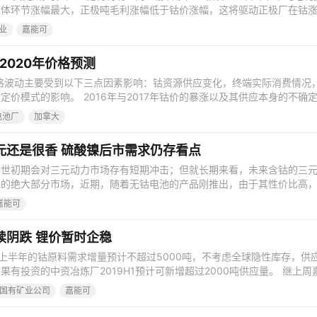
驱体环节涨幅最大，正极吨毛利涨幅低于钴价涨幅，这将驱动正极厂在钴
用低价库存来对冲钴涨价的不利影响。 钴价涨跌动态轮回，库存水平是
业
嘉能可
属，价格弹性较大，从过去15年的涨跌历史看，两轮完整的涨跌周期均
追踪库存水平是判断钴价
2020年价格预测
价格波动主要受到以下三点因素影响：钴资源供应变化，终端实际消费情况
定价模式的影响。 2016年与2017年钴价的暴涨以及其供应本身的不确
进行资源开发。2018年，钴供过于求的预期逐步发酵，国内冶炼厂对于
电池厂
加拿大
选择拒绝与观望。进入2019年，国内冶炼厂仍以零单及国内库存为主要
季度
元还是很香 硫酸镍后市需求仍存看点
面世初期会对三元动力市场存有短期冲击；但就长期来看，未来含钴的三
池的绝大部分市场，近期，随着无钴电池的产品刚推出，由于其性价比高
，不过但这对已经处于较低谷时期的硫酸镍厂商来说影响却不大。 电池
嘉能可
汽车品牌林立，电动汽车市场竞争越加激烈，为了节省成本，不少车企开
马斯克曾表示“使用少于
续阴跌 锂价暂时企稳
9年上半年的钴原料需求增量预计不超过5000吨，不考虑全球隐性库存，供
有投资的中资冶炼厂2019H1预计可新增超过2000吨供应量。 继上周
to钴产品的出口后，Gecamines国有矿业公司（拥有Kamoto有限公司2
es国有矿业公司
嘉能可
只是采取了单方面的决定，我们还没有认可这一裁决”。国内冶炼厂对嘉能