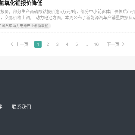
 氢氧化锂报价降低
报价，部分生产商硫酸钴报价逾5万元/吨，部分中小前驱体厂畏惧后市
，交易价格上调。 动力电池方面，本周公布了新能源汽车产销量数据及
数据，7月，新能源汽车产销分别完成8.4万辆和8万辆，比上年同期分别
中国汽车动力电池产业创新联盟
首次出现负增长的情况。其中，新能源公交车由于补贴政策延续至8月7日，成
增长点，也直
上一页
1
2
3
4
5
...
16
下一页
伴
联系我们