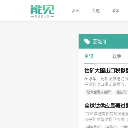
资讯
专题
政策
嘉能可
资讯
政策
钴矿大国出口税拟
全球车厂竞相发展电动汽
把钴的出口税调高两倍，
汽车的电池原料──钴，
伦敦金属交易所
嘉能可
击电动汽车发展。 Mini
来自刚果。依据现行的
全球钴供应显著过
2019年随着供应过剩
而锂矿显著过剩但价格仍
主办的“2018中国有色
中色集团
嘉能可
国