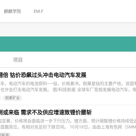
麒麟学院
EM.F
项目
翻倍 钴价恐飙过头冲击电动汽车发展
车，电动汽车的电池原料──钴，价格暴冲。刚果是钴的主要产地，该国
也许会打击电动汽车发展。 图/科技新报 全球车厂竞相发展电动汽车，
价格暴冲。刚果是钴的主要产地，该国有意把钴的出口税调高两倍，也许
刚果矿业
ng、INN、marketMogul报导，刚果是钴的最大生产国，全球有三分之二
剩或来临 需求不及供应增速致锂价腰斩
更加显著，价格将会面临进一步下行压力。锂方面，预计碳酸锂价格持续低
盘踞高位，有相对充足的下跌空间。 10月19日，由由上海有色网（SM
金属行业年会暨2019（SMM）金属价格预测发布会”于上海浦东隆重召开，
新能源