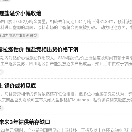
属高级分析师洪璐对全球钴锂市场详细的进行了分析，洪璐认为，电钴在
钴盐反弹
 锂盐溢价小幅收缩
料进口累计0.92万吨金属量，相较去年同期1.34万吨下滑31.34%，预计该
料进口虚弱的局面，原料市场的平衡将会再度被打破。 动力电池方面，
盟公布了3月动力电池的产销量数据：3月，我国动力电池产量共计
车动力电池产业创新联盟
.2%。其中三元电池产量5.5GWh，占总产量比66.8%，环比增长82.0%；
露拉涨钴价 锂盐竞相出货价格下滑
期内对钴价心理激励作用较大，SMM提示钴价上涨幅度及时间有赖于需
区生产逐步复苏，四川地区新产能投放逐步产出成品，预计后市供过于求
电池方面，据SMM新能源数据库显示，7月新能源汽车合格证产量为7.35
西
，同比下降18.3%，为新能源汽车市场首次出现负增长，其中纯电动乘用
7月纯电动乘
止 锂价或将见底
料，与钴常常相伴的锂价依然还在低位徘徊。但多位小金属研究员认为，
大宗商品巨头嘉能可宣布关闭大型铜钴矿Mutanda，钴价迅速迎来触底反
元/吨上涨至目前接近30万元/吨。作为电池产业链重要原料，与钴常常相伴
国
多位小金属研究员认为，锂价有望在近期见底。 上海有色网9月27日最
段时间
未来3年钴供给存缺口
23美元/磅时，产业链利润明显向上游转移，正极及以上各环节单吨毛利