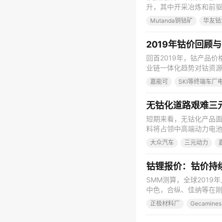
升，其中开采冶炼和前
过程中加大库存水平，利
Mutanda铜钴矿
华友钴
的重要逻辑线。钴是小金
着钴库存的重大变动。
2019年钴价回顾与
回首2019年，钴产品
业链一体化趋势对钴资源
性，吸引了大量投资，并
嘉能可
SKI等终端车厂
矿山的强硬定价模式多数
料采购方式。 2019年1
无钴化道路艰难三
短期来看，无钴化产品
料将占领中高端动力电
能会对三元造成一定冲击
大众汽车
三元动力
酸镍 随着国内外新能源
无钴化电池发展，去年，
钴锂报价：钴价持
SMM测算，全球201
中色，合纵、佳纳等在刚果
可宣布将暂停四季度Kamo
正极材料厂
Gecamin
的股权），表示“嘉能可
此举的态