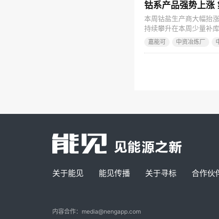
钴系产品强势上涨
本周钴盐生产商大幅抬涨
持续攀升在本周少量补库
电池产量数据。据中汽协
嘉能可
中资冶炼厂
降6.9%和4.7%。
能源汽车市场中唯一的
关于能见
能见传播
关于寻标
合作伙
内容合作：media@nengapp.com