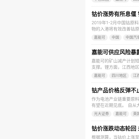
会上，上海有色网小金
度或将小幅反弹一阵，
钴价涨势有所息偃
2019年1-2月中国钴原
物的入港将有效改善钴原
汽车动力电池产业创新联
嘉能可
中国
中国汽
8.2GWh，环比增长70
铁锂电池产
嘉能可供应风险暴
嘉能可的矿山减产计划短
支撑。锂方面，江西地
仍在，价格承压。 动力
嘉能可
四川地区
江
辆，环比大幅下降43%
场表现不佳是主要原因。
钴产品价格反弹不
作为电池产业链重要原
有望在近期见底。 自从
从7月下旬的21-22万
光大证券
嘉能可
英
价依然还在低位徘徊。但
价显示，价格已平稳一
钴价涨跌动态轮回 
根据测算，当钴价上涨至