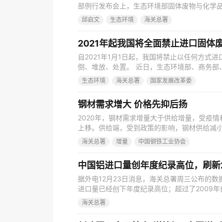
部例行发布会上，生态环境部固体废物与化学品
前就有望实现固体废物零进口目标。 邱启文介绍
邱启文
生态环境
海关总署
推进固体废物进口管理制度改革实施方案》以来
2018年和2019年，全国固体废物进口量分别为4
2021年起我国将全面禁止进口固体
自2021年1月1日起，我国将禁止以任何方式
倒、堆放、处置。 近日，生态环境部、商务部
面禁止进口固体废物有关事项的公告》。生态
生态环境
海关总署
国家发展改革委
年来我国固体废物进口种类和数量大幅度削减
生态环境部将不再审批、发放限制进口类可用作
钢材需求增大 价格先抑后扬
2020年，钢材需求增量大于供给增量，受疫
上移。供给端，受到政策的影响，钢材供给减小
段，落后产能被淘汰，新设备、新工艺上马，
海关总署
增量
中国钢铁工业协会
要求，钢材供给将持续增加。 需求端，虽然受
着疫情得到有效控制，房地产表现出强劲韧性
中国铝进口量创年度纪录高位，刷新2
据外电12月23日消息，海关总署周三公布的
进口量已经创下年度纪录高位；超过了2009年
进口了188,973吨未锻造的铝和铝制品。 根据
海关总署
但较去年同期增长158.6%。1-11月进口量
2009年全年的232万吨进口量。 中国很少大量