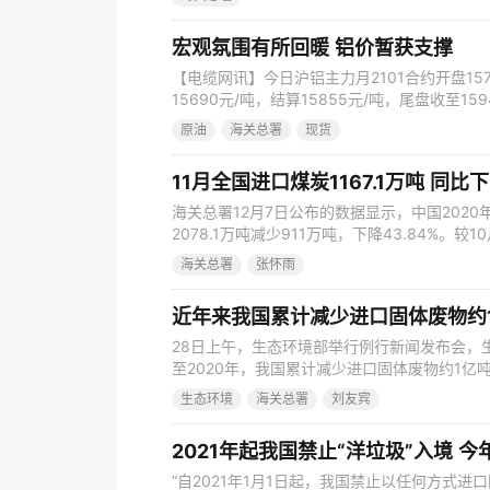
宏观氛围有所回暖 铝价暂获支撑
【电缆网讯】今日沪铝主力月2101合约开盘157
15690元/吨，结算15855元/吨，尾盘收至1
国铝进口创下年度新高，不过库存处于较低水平
原油
海关总署
现货
盘方面，今日伦铝低开高走，LME三个月期铝北京
易日结算价上涨14美元，涨幅0.70%。
11月全国进口煤炭1167.1万吨 同比下
海关总署12月7日公布的数据显示，中国2020年
2078.1万吨减少911万吨，下降43.84%。较1
14.97%。11月份煤炭进口额为67470万美元，
海关总署
张怀雨
算进口单价为57.81美元/吨，同比下跌19.16美元
近年来我国累计减少进口固体废物约
28日上午，生态环境部举行例行新闻发布会，生
至2020年，我国累计减少进口固体废物约1亿吨
固体废物。 刘友宾谈到，自2017年国务院印
生态环境
海关总署
刘友宾
度改革实施方案》以来，生态环境部会同海关总
多的不懈努力，全面完成各项改革任务。 据了解
2021年起我国禁止“洋垃圾”入境 
“自2021年1月1日起，我国禁止以任何方式进