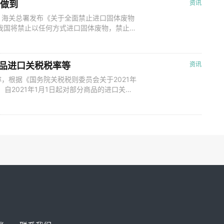
到做到
资讯
、海关总署发布《关于全面禁止进口固体废物
，我国将禁止以任何方式进口固体废物，禁止我
关注。 英国《泰晤士报》称，2017年
推进自身污染治理的同时，也鼓励各国将生活
对废塑料等固体废物进口实施严控
商品进口关税税率等
资讯
，根据《国务院关税税则委员会关于2021年
，自2021年1月1日起对部分商品的进口关税
年调整方案主要内容 (一)调整进口关税税率。
83项商品(不含关税配额商品)实施进口暂定税率；