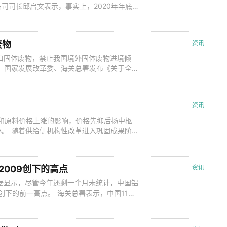
司司长邱启文表示，事实上，2020年年底
，自2017年国务院印发《禁止洋垃圾入境
，固体废物进口量逐年大幅减少。2017年、
227万
废物
资讯
进口固体废物，禁止我国境外固体废物进境倾
、国家发展改革委、海关总署发布《关于全
环境部固体废物与化学品司有关负责人说，近
。根据公告，我国将全面禁止进口固体废物，
原料的固体废物进口许可证。 这位负
资讯
情和原料价格上涨的影响，价格先抑后扬中枢
。 随着供给侧机构性改革进入巩固成果阶
越来越多的钢铁企业更新环保设备，达到环保
到疫情影响，第一季度需求表现不佳，但随
，超出市场预期，支撑并推动了钢材价格上
009创下的高点
资讯
数据显示，尽管今年还剩一个月未统计，中国铝
创下的前一高点。 海关总署表示，中国11月
计算，11月进口量较10月份下降了26.4%，
为244万吨，比去年同期增长了四倍，超过了