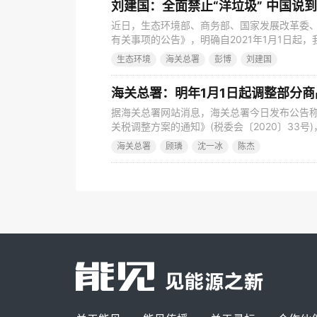
刘建国：全面禁止“洋垃圾” 中国说
近日，生态环境部、商务部、国家发展改革委
有关事项的公告》，明确自2021年1月1日起
国境外固体废物进境倾倒、堆放、处置。引发外媒
生态环境
海关总署
彭博
刘建国
起，中国通过逐步实施固体废物进口禁令，在
垃圾进行源头处理。 彭博社报道称，中国坚持
海关总署：明年1月1日起调整部分
据海关总署网站消息，海关总署今日发布公告称
关税调整方案的通知》(税委会〔2020〕33号)
税率等进行调整。 公告内容如下： 一、2021
海关总署
顾璘
沈一冰
陈杰
1.最惠国税率。 (1)自2021年1月1日起对8
自2021年7月1日起，取消9项信