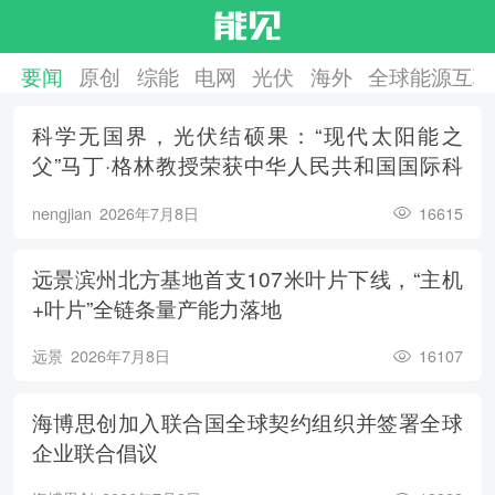
要闻
原创
综能
电网
光伏
海外
全球能源互联
科学无国界，光伏结硕果：“现代太阳能之
父”马丁·格林教授荣获中华人民共和国国际科
学技术合作奖
nengjian
2026年7月8日
16615
远景滨州北方基地首支107米叶片下线，“主机
+叶片”全链条量产能力落地
远景
2026年7月8日
16107
海博思创加入联合国全球契约组织并签署全球
企业联合倡议