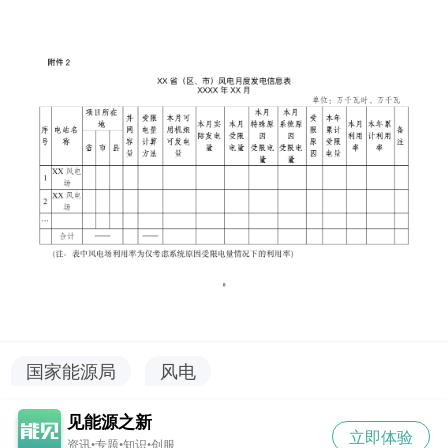
国家能源局
风电
见能源之新
立即体验
资讯•专题•知识•创服