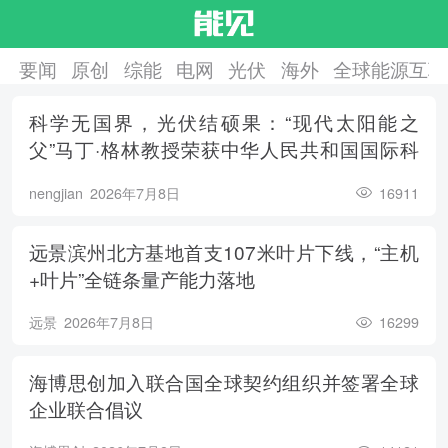
要闻
原创
综能
电网
光伏
海外
全球能源互联
科学无国界，光伏结硕果：“现代太阳能之
父”马丁·格林教授荣获中华人民共和国国际科
学技术合作奖
nengjian
2026年7月8日
16911
远景滨州北方基地首支107米叶片下线，“主机
+叶片”全链条量产能力落地
远景
2026年7月8日
16299
海博思创加入联合国全球契约组织并签署全球
企业联合倡议