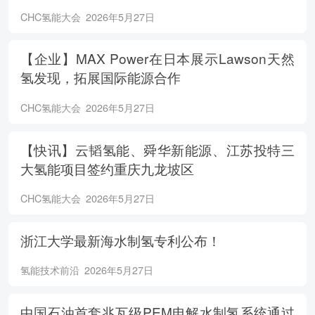
CHC氢能大会
2026年5月27日
【企业】MAX Power在日本展示Lawson天然
氢发现，拓展国际能源合作
CHC氢能大会
2026年5月27日
【快讯】云韬氢能、舜华新能源、江苏投特三
大氢能项目签约重庆九龙坡区
CHC氢能大会
2026年5月27日
浙江大学最新海水制氢专利公布！
氢能技术前沿
2026年5月27日
中国石油首套兆瓦级PEM电解水制氢系统通过