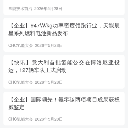
氢能技术前沿
2026年5月28日
【企业】947W/kg功率密度领跑行业，天能辰
星系列燃料电池新品发布
CHC氢能大会
2026年5月28日
【快讯】意大利首批氢能公交在博洛尼亚投
运，127辆车队正式启动
CHC氢能大会
2026年5月28日
【企业】国际领先！氨零碳两项项目成果获权
威鉴定
CHC氢能大会
2026年5月28日