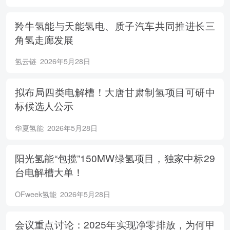
羚牛氢能与天能氢电、质子汽车共同推进长三
角氢走廊发展
氢云链
2026年5月28日
拟布局四类电解槽！大唐甘肃制氢项目可研中
标候选人公示
华夏氢能
2026年5月28日
阳光氢能“包揽”150MW绿氢项目，独家中标29
台电解槽大单！
OFweek氢能
2026年5月28日
会议重点讨论：2025年实现净零排放，为何甲