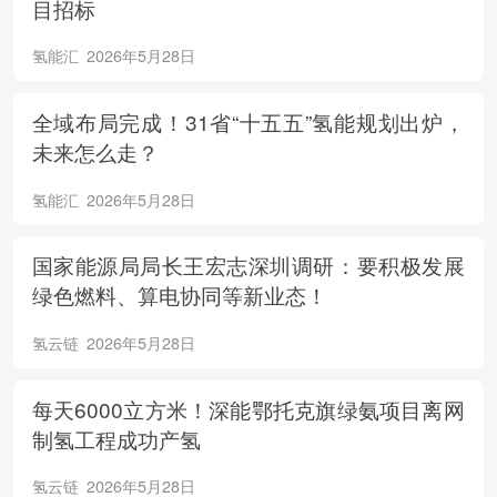
目招标
氢能汇
2026年5月28日
全域布局完成！31省“十五五”氢能规划出炉，
未来怎么走？
氢能汇
2026年5月28日
国家能源局局长王宏志深圳调研：要积极发展
绿色燃料、算电协同等新业态！
氢云链
2026年5月28日
每天6000立方米！深能鄂托克旗绿氨项目离网
制氢工程成功产氢
氢云链
2026年5月28日