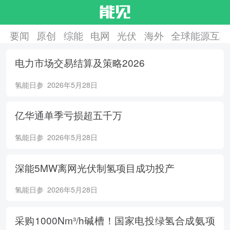
要闻
原创
综能
电网
光伏
海外
全球能源互联
电力市场交易结算及策略2026
氢能日参
2026年5月28日
亿华通单季亏损超五千万
氢能日参
2026年5月28日
深能5MW离网光伏制氢项目成功投产
氢能日参
2026年5月28日
采购1000Nm³/h碱槽！国家电投绿氢合成氨项