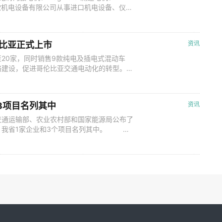
上海航欧机电设备有限公司从事进口机电设备、仪器
设备机电配件的企业。上海航欧公司与众多品
欧美、日本等地形成了稳定的供应网络，良好
格及货期上有
比亚正式上市
资讯
20家，同时销售9款纯电及插电式混动车
络建设，促进哥伦比亚交通电动化的转型。
流代步车——比亚迪海鸥（BYD SEAGULL）
次亮相以来，海鸥便备受当地消费者的期
电动科技及超高性价比等特性
3项目名列其中
资讯
交通运输部、农业农村部和国家能源局公布了
单。我省1家企业和3个项目名列其中。
通运输应用、农业农村应用、关键信息技
进、成熟的智能光伏产品、服务、系统平台或
，融合运用5G通信、大数据、互联网、