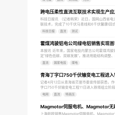
支架光伏发电量相比固定可调支架光伏发电量增
用电量。 走进国家能源集团龙源电力宁夏腾格
跨电压柔性直流互联技术实现生产应
科技日报讯 （记者韩荣）近日，国网山西省电
联技术，完成了10千伏马青线和6千伏馨康Ⅰ
电压柔性直流互联技术实现生产应用。 国网山
科技日报
直流
测试
绍，他们顺利完成了10千伏与6千伏之间的0千
等级的线路均能正常运行。 跨电压柔性直流互
霍煤鸿骏铝电公司绿电铝销售实现首季
本报讯 近年来，国家电投内蒙古公司霍煤鸿骏
定“绿色低碳、双碳发展”，推进用能结构调整、
获得首批绿电铝产品认证，当年完成绿电铝交易
直流
国家电投
煤电
努力与下游客户已达成5.64万吨绿电铝销售协
业“绿铝”发展蓄势赋能。从高耸的“大风车”到连
青海丁字口750千伏输变电工程进
记者4月12日从青海省茫崖市委宣传部获悉，
字口750千伏输变电工程11日进入铁塔组立阶
冷湖镇，永久征地19.8公顷，线路自丁字口7
电网
直流
特高压
路架设，长度2×231.5km，共939基铁塔。
戈荒”大型风光基地清洁能源新的外送高速通道
Magmotor伺服电机、Magmotor无
上海航欧销售Magmotor伺服电机、Magmoto