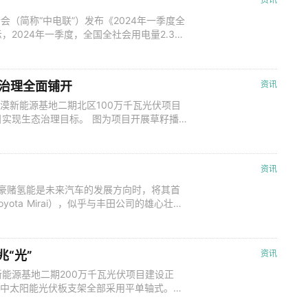
合会（简称“中电联”）发布《2024年一季度全
2024年一季度，全国全社会用电量2.34
季度基本持平。一季度电力投资保持快速增
好，电力供需总体平衡，电力绿色低碳转型持
的“晴雨表”，一季
治理全面铺开
资讯
漠新能源基地二期北区100万千瓦光伏项目
实现生态治理目标。 图为项目开展草籽播
夏中卫市沙坡头区腾格里沙漠东南部，是我
第一条以开发沙漠光伏大基地、输送新能源为
项目一期建设容量100万千瓦，
？
资讯
田公司豪赌氢能是未来汽车的发展方向时，将其首
ta Mirai），似乎与丰田公司的雄心壮志
的那样，Mirai 并不是许多人所期待的未来
大幅折旧，让一些车主呼吁丰田回购，甚至对
己虽然买
“光”
资讯
能源基地二期200万千瓦光伏项目建设正
目中太阳能光伏板支架全部采用平单轴式。这
中，2023年6月至8月，同容量下平单轴式