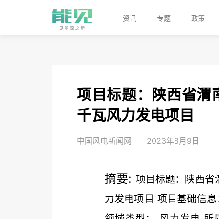
资讯
专题
政策
项目标题：陕西省渭
千瓦风力发电项目
中国风电新闻网
2023年8月9日
摘要:
项目标题：陕西省
力发电项目 项目基础信息
领域类型： 风力发电 所