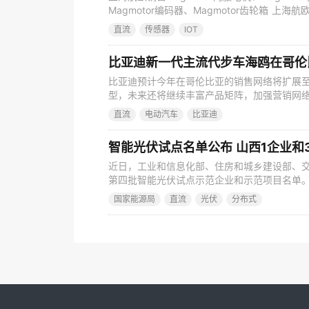
Magmotor编码器、Magmotor齿轮箱 
仪表等备品备件的销售，是经营世界各地进口
直流
传感器
IOT
牌电子元件供应商建立有良好的合作关系，在
的供应商关系和多年的行业经验，使我们在价
比亚迪新一代主流代步车海鸥在哥伦
比亚迪预计今年在哥伦比亚的销售网络将扩展至
型，未来还将继续丰富产品矩阵，加强营销网
图/比亚迪 近日，比亚迪（002594）新一代主
直流
电动汽车
比亚迪
在哥伦比亚正式上市。 自去年哥伦比亚车展首
待。这款紧凑型纯电掀背车以其高颜值、尖端
智能光伏试点名单公布 山西1企业和
近日，工业和信息化部、住房和城乡建设部、
第四批智能光伏试点示范企业和示范项目名
据了解，名单涉及光储融合、建筑光伏、交
国家能源局
直流
光伏
分布式
术、新型设施和实证检测等领域，45家提供先
整体解决方案的企业，81个应用智能光伏产品