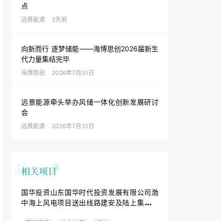
点
远景能源
2天前
向新而行 逐梦储能——海博思创2026届新生
代力量集结完毕
海博思创
2026年7月31日
远景能源牵头举办风储一体化创新发展研讨
会
远景能源
2026年7月31日
国华投资山东国华时代投资发展有限公司渤
中海上风电项目送出线路建安及陆上集控中
心电气设备安装工程公开招标中标候选人公