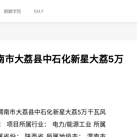
麒麟学院
EM.F
南市大荔县中石化新星大荔5万
渭南市大荔县中石化新星大荔5万千瓦风
： 项目所属行业： 电力/能源工业 所属
属省份： 陕西省 所属地级市： 渭南市