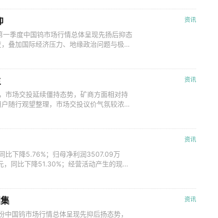
2年12月31日，总资产4,791,94
抑
资讯
3年第一季度中国钨市场行情总体呈现先扬后抑态
变，叠加国际经济压力、地缘政治问题与极端
性不高，矿端护市情绪支撑行情跌势相对放
及疫情相关压力的缓解，市场供给面缩紧，
势的带动下，钨市行情呈现上行态势。
主
资讯
运行，市场交投延续僵持态势，矿商方面相对持
用户随行观望整理，市场交投议价气氛较浓，
相继公布，表现跌幅有限，对行情信心有一定
13%增值税）为：黑钨精矿（WO3≥55%）
；白钨精矿（WO
资讯
比下降5.76%；归母净利润3507.09万
4元，同比下降51.30%；经营活动产生的现金
股收益0.0379元，同比下降46.62%；报告
%；归母所有者权益20.38亿元，同比增长
图集
资讯
4月份中国钨市场行情总体呈现先抑后扬态势，