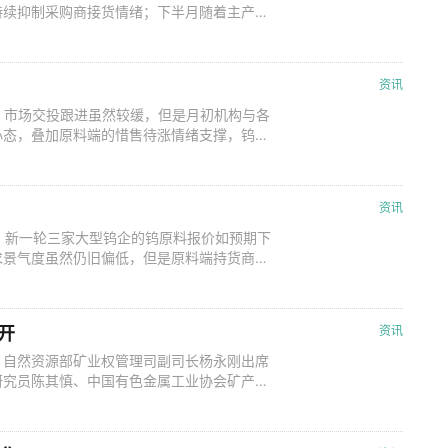
持续抑制采购商接货情绪；下半月随着主产地
产业链活跃度有所提振，尤其钨原料端的惜售
动市场行情重心整体上移。 随着五一小长
成本抬升致使的采购商畏高情绪增加
资讯
势，市场交投跟进虽然较缓，但是月初机构与各
心态，叠加原料端的惜售待涨情绪支撑，钨制
愿增加，观望市场需求表现。 据中钨在线
：55%黑钨精矿11.9万元/标吨，较4月份报
较4月份报价上
资讯
情，新一轮三家大型钨企的钨原料报价如预期下
求景气度虽然仍旧偏低，但是原料端持货商的
，成交行情僵持盘整，中间冶炼厂商运营压力
环境剧烈震荡背景下，市场避险情绪占据主
3月下半月长单报价（13%增值税
开
资讯
。自然资源部矿业权管理司副司长杨永刚出席
研究员陈其慎、中国有色金属工业协会矿产资
协会秘书长苏刚主持会议。 会上，杨永刚
谢。杨永刚建议，发挥市场配置资源的决定性
行业企业加强行业自律，积极建言献策，推动