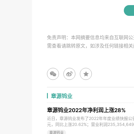
免责声明：本网摘要信息均来自互联网公
需查看请跳转原文，如涉及任何链接相
章源钨业
章源钨业2022年净利润上涨28%
近日，章源钨业发布了2022年年度业绩快报公告，公
元，同比上涨20.62%；营业利润235,354,6
211,199,371.88元，同比增长28.00%；扣除
章源钨业