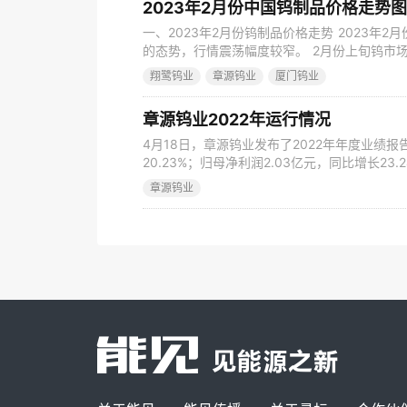
2023年2月份中国钨制品价格走势
一、2023年2月份钨制品价格走势 2023年
的态势，行情震荡幅度较窄。 2月份上旬钨市
指导价格上调给予市场一定信心支撑；但是由
翔鹭钨业
章源钨业
厦门钨业
资源释放回归稳定以后，场内交投议价气氛渐
该回调态势在下旬各大型钨企的长单报价中也
章源钨业2022年运行情况
4月18日，章源钨业发布了2022年年度业绩报
20.23%；归母净利润2.03亿元，同比增长23
29.69%；经营活动产生的现金流量净额2.09亿
章源钨业
元；报告期末，公司总资产47.91亿元，同比增长
增长6.80%。 按季度来看，