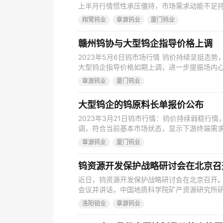
上半月行情惯性承压僵持，市场需求动能不足
环保监察工作开展与下游周期性备货进场，钨
翔鹭钨业
章源钨业
厦门钨业
探涨情绪增加，以及大型钨企长单报价调高，带
假临近以及下游用户备货陆续结束，叠加原料
赣州钨协与大型钨企指导价格上调
2023年5月6日钨市场行情 钨价持续坚挺态
大型钨企指导价格如期上调，进一步提振场内
品价格总体处在高位盘整状态，局部获利出货意
章源钨业
厦门钨业
了解，赣州钨协2023年5月份国内钨市预测均价
价上调6000元/吨；仲钨酸铵18.1万元/吨，
大型钨企的钨原料长单报价公布
2023年3月21日钨市行情：钨价持续弱稳行
调，符合当前基本市场状态，显示下游终端需
抗跌情绪较浓，短期钨市场交投维持刚需为主
章源钨业
厦门钨业
较大，持续关注产业链上下游博弈。在全球大
导，总体流动性偏好降低。 章源钨业2023年
钨资源开发保护战略研讨会在北京召
近日，钨资源开发保护战略研讨会在北京召开
会议并讲话，中国地质科学院矿产资源研究所
源办公室主任段绍甫等领导参加会议。中国钨业
洛阳钼业
章源钨业
向与会各方对钨产业政策的支持表示肯定和感
作用，聚焦做强中国钨产业链。他希望协会与