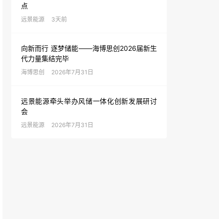
点
远景能源
3天前
向新而行 逐梦储能——海博思创2026届新生
代力量集结完毕
海博思创
2026年7月31日
远景能源牵头举办风储一体化创新发展研讨
会
远景能源
2026年7月31日