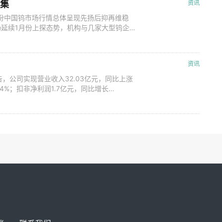
图集
资讯
2月份中国钨市场行情总体呈现先扬后抑再维稳
场延续1月份上探态势，机构与几家大型钨企
于消费修复预期并未明确落实，在节日后原料
浓，中旬钨制品价格自阶段性高位回调整理，
有一定体现；不过在国内稳经济促
资讯
告，公司实现营业收入32.03亿元，同比上涨
.24%；扣非净利润1.7亿元，同比增长
元，同比增长17.57%；基本每股收益0.22
4.75%；归母所有者权益20.01亿元，同比