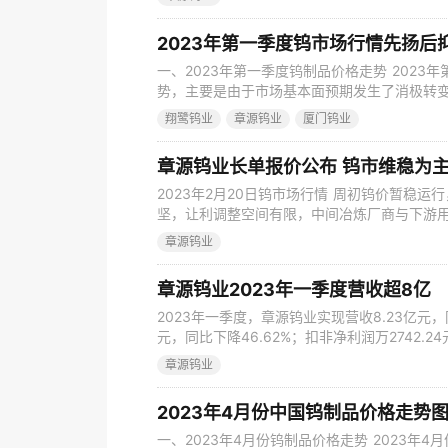
比增长27.00%；基本每股收益0.23元；截止202
2023年第一季度钨市场行情先扬后
一、2023年第一季度钨制品价格走势 202
势，主要是由于市场基本面预期发生了消极转
天气事件等不确定性影响持续，市场消费主动
翔鹭钨业
章源钨业
厦门钨业
缓。 一月份，由于春节前后矿山检修减产，以
需求预期良好，在国内经济与消费向好修复趋
章源钨业长单报价公布 钨市维稳为
2023年2月20日钨市场行情 周初钨价暂稳
坚，让利调整空间有限，中间冶炼厂商与下游
成交普遍按需为主。新一轮大型钨企长单报价
章源钨业
支撑。 章源钨业2023年2月下半月长单报价（
11.8万元/标吨，较上半月下调1000元/标吨
章源钨业2023年一季度营收超8亿
2023年一季度，章源钨业实现营收8.23亿元，同
元，同比下降46.62%；扣非净利润万2742.2
流量净额1.46亿元，同比增长19.65%；基本每
章源钨业
期末，公司总资产48.25亿元，同比增长0.70
1.81%。 2023
2023年4月份中国钨制品价格走势
一、2023年4月份钨制品价格走势 2023年