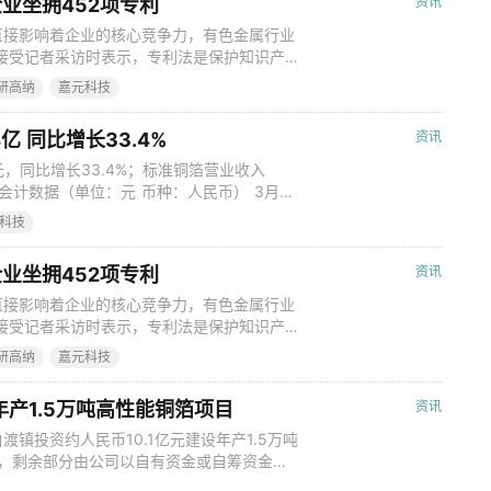
业坐拥452项专利
资讯
直接影响着企业的核心竞争力，有色金属行业
接受记者采访时表示，专利法是保护知识产
受益，都要依据专利法的规定，虽然专利法在
研高纳
嘉元科技
知识产权的重视和保护力度，包括成立专门的
提高了对知识产权的保护意识。 科创板企
亿 同比增长33.4%
资讯
元，同比增长33.4%；标准铜箔营业收入
主要会计数据（单位：元 币种：人民币） 3月30
年报，公司去年实现营业收入14.46亿元，同比
科技
30亿元，同比增长86.89%；每股收益为
业坐拥452项专利
资讯
直接影响着企业的核心竞争力，有色金属行业
接受记者采访时表示，专利法是保护知识产
受益，都要依据专利法的规定，虽然专利法在
研高纳
嘉元科技
知识产权的重视和保护力度，包括成立专门的
提高了对知识产权的保护意识。 科创板企
年产1.5万吨高性能铜箔项目
资讯
镇投资约人民币10.1亿元建设年产1.5万吨
元，剩余部分由公司以自有资金或自筹资金投
公告，公司拟使用5.4亿元超募资金（含理财产