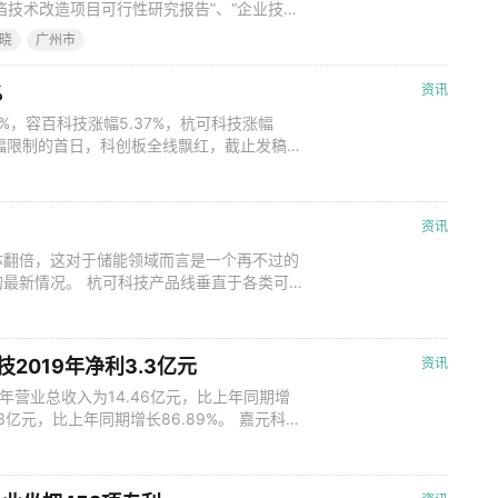
铜箔技术改造项目可行性研究报告”、“企业技术
重新修订，并对项目内部投资结构进行调
晓
广州市
688388）发布公告称，公司第三届董事会第
议审议通过了《关于调整部分
%
资讯
%，容百科技涨幅5.37%，杭可科技涨幅
%涨跌幅限制的首日，科创板全线飘红，截止发稿，
涨幅5.37%，杭可科技涨幅5.22%，嘉元科
资讯
体翻倍，这对于储能领域而言是一个再不过的
最新情况。 杭可科技产品线垂直于各类可
设计、研发、生产与销售。该企业在科创板募
,969.61万元，较上年同期增长24.76%；
1万元，同比
2019年净利3.3亿元
资讯
9年营业总收入为14.46亿元，比上年同期增
3亿元，比上年同期增长86.89%。 嘉元科技
近日，科创板企业嘉元科技（688388）披
46亿元，同比增长25.38%；归属于母公司