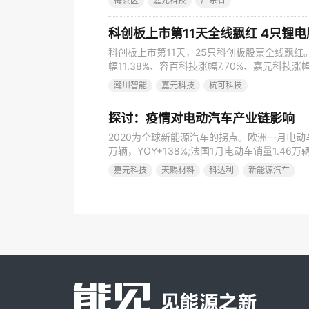
梅县区
嘉元科技
广东省
品收益、银行利息等）投资建设年产1.5万吨高
部分由公司以自有资金或自筹资金投入。 “年产1
科创板上市第11天全线飘红 4只锂电
科创板上市第11天，25只科创板股票全线飘
幅11.38%、容百科技涨幅7.70%、嘉元科技涨幅
只科创板股票全线飘红。4只锂电股中，瀚川智能
瀚川智能
嘉元科技
杭可科技
幅7.70%、嘉元科技涨幅5.22%。 此外，截
均成交额超10亿元，平均换手率超45%
探讨：疫情对电动汽车产业链影响
2020为全球新能源汽车的拐点。欧洲一月电动车
万辆，YOY+138%;法国1月电动车销量1.46万辆
辆，YOY+146%。同时国产特斯拉逐步放量
嘉元科技
天赐材料
科达利
新能源汽车
响导致行业开工率下降，产量减少。对于制造
注由量减少带动的“经营杠杆”问题。产量