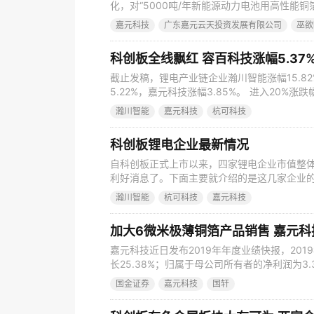
化，对“5000吨/年新能源动力电池用高性能
中心升级技术改造项目可行性研究报告”进行了
嘉元科技
广东嘉元云天投资发展有限公司
巫欲
整。 图/嘉元科技 10月9日晚间，嘉元科技（
三十次会议、第三届监事会第十三次会议，会
科创板全线飘红 容百科技涨幅5.37
截止发稿，锂电产业链企业瀚川智能涨幅15.82
5.22%，嘉元科技涨幅3.85%。 进入20
锂电产业链企业瀚川智能涨幅15.82%，容百科技
瀚川智能
嘉元科技
杭可科技
技涨幅3.85%。
科创板锂电企业最新情况
自科创板正式上市以来，四家锂电企业市值整
利好消息了。下面主要就介绍的是这几家企业的
充电电池，特别是锂离子电池的后处理系统的
瀚川智能
杭可科技
嘉元科技
集5.47亿元，2019年上半年实现营业收入约为62
同期归属于上市公司股东的净利润为17,903.6
加大6微米极薄铜箔产品销售 嘉元科技
嘉元科技近日发布2019年年度业绩快报，201
长25.38%；归属于母公司所有者的净利润为3.
2019年度主要财务数据和指标（单位：万元） 
国金证券
嘉元科技
国轩
露业绩快报，公司2019年度实现营业总收入14.
所有者的净利润3.30亿元，同比增长