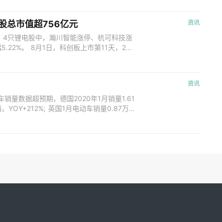
性能铜箔项目，项目总投资为10.1亿元，剩余
.5万
股总市值超756亿元
资讯
红。4只锂电股中，瀚川智能涨停、杭可科技涨
5.22%。 8月1日，科创板上市第11天，25
涨停、杭可科技涨幅11.38%、容百科技涨
止今日收盘，4只锂电股总市值超756亿元，平
资讯
销量数据超预期，德国2020年1月销量1.61
，YOY+212%; 英国1月电动车销量0.87万
，行业整体向上趋势明确。 但短期由于疫情影
行业，我们不仅需要关注需求和产量，更应关