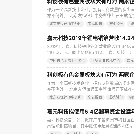
科创板有色金属板块大有可为 两家企
作为一个高新技术企业，拥有专利数量的多少
亦不例外。 北京友恒律师事务所律师石玉成在
权的专门性法律。企业对专利的获得、使用、
北京友恒律师事务所
宝钛股份
诺德股份
钢
中国起步较晚，但是最近几年，国家加大了对
知识产权法院审理知识产权案件等，企业也普遍
嘉元科技2019年锂电铜箔营收14.34
2019年，嘉元科技锂电铜箔营业收入14.34亿
1161.3万元，同比降低85.11%。 嘉元科技
日晚间，嘉元科技（688388）发布2019年
中国有色金属工业协会
国家企业技术中心
嘉元
增长25.38%；归属于上市公司股东的净利润3.
1.67元。 嘉元科技主要从事各
科创板有色金属板块大有可为 两家企
作为一个高新技术企业，拥有专利数量的多少
亦不例外。 北京友恒律师事务所律师石玉成在
权的专门性法律。企业对专利的获得、使用、
北京友恒律师事务所
宝钛股份
诺德股份
钢
中国起步较晚，但是最近几年，国家加大了对
知识产权法院审理知识产权案件等，企业也普遍
嘉元科技拟使用5.4亿超募资金投建
嘉元科技公告，公司拟在广东省梅州市梅县区白渡
高性能铜箔项目，其中拟使用超募资金5.4亿
入。 4月16日晚间，嘉元科技（688388）