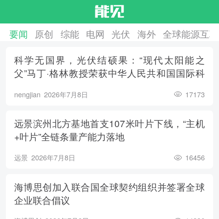
要闻
原创
综能
电网
光伏
海外
全球能源互联
科学无国界，光伏结硕果：“现代太阳能之
父”马丁·格林教授荣获中华人民共和国国际科
学技术合作奖
nengjian
2026年7月8日
17173
远景滨州北方基地首支107米叶片下线，“主机
+叶片”全链条量产能力落地
远景
2026年7月8日
16456
海博思创加入联合国全球契约组织并签署全球
企业联合倡议