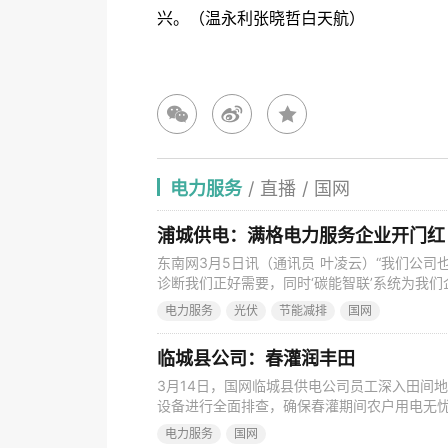
兴。（温永利张晓哲白天航）
电力服务
/
直播
/
国网
浦城供电：满格电力服务企业开门红
东南网3月5日讯（通讯员 叶凌云）“我们公
诊断我们正好需要，同时‘碳能智联’系统为我
现企业能碳科学评价，对我们企业在商品出口上
电力服务
光伏
节能减排
国网
司行政经理张祥胜对南平市荣华山产业组团管
电公司仙阳供电所副所长范桂茂说道。 在福建
临城县公司：春灌润丰田
3月14日，国网临城县供电公司员工深入田间
设备进行全面排查，确保春灌期间农户用电无忧
春灌农业用电负荷也在持续攀升。为保障春灌
电力服务
国网
施，把服务春灌用电落到实处。该公司通过数