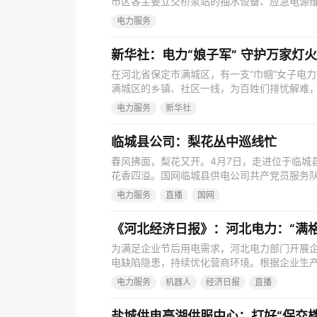
市区各主要立交桥泵站的抽水设备、应急电源维
公司复兴供配电中心高压班用电检查员对市政排
电力服务
要用户安全用电检查，重点围绕客户主供线路
自备应急电源配置情况等进行全面检查。检查
新华社：电力“娘子军” 守护万家灯火
在河北省保定市满城区，有一支“巾帼”女子电力
满城区的乡镇、社区一线，为百姓们排忧解难，点
日）
电力服务
新华社
临城县公司：梨花丛中巡线忙
春风拂面，梨花又开。4月7日，走进位于临城
花香四溢。国网临城县供电公司共产党员服务
园线路设备进行巡视，护航梨园灌溉用电安全可
电力服务
直播
国网
地，自清嘉庆年间就开始大面积栽植梨树。现有
2500吨，是远近闻名的“百年梨园”。园内现存
《河北经济日报》：河北电力：“满格
为满足企业节后用电需求，河北电力部门开展
电缺陷隐患，持续优化营商环境。根据企业生
本。同时，为企业提供“电力+金融”服务，解决
电力服务
机器人
经济日报
直播
应链管理有限公司的快递分拣车间内，自动流
网保定市徐水区供电公司员工高轩、郝佳伟正
盐城供电亭湖供服中心：打好“保交楼