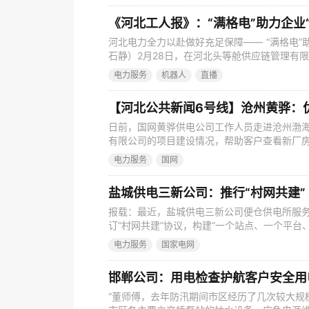
况进行全天候监控，对涉农线路进行巡视测温。
《河北工人报》：“满格电”助力企业
河北电力全力以赴做好充足保障—— “满格电”
石静）2月28日，在河北头等舱供应链管理有
马力分拣着来自全国各地的快递。国网保定市
电力服务
机器人
直播
用电线路和设备，为企业复工提供可靠电力保障
春节前后大量的快递包裹也需要自动化流水线
日前，国网黄骅供电公司工作人员走进沧州渤
有限公司的项目建设情况，帮助客户查看新厂房
重点项目落地，得瑞环保科技有限公司增容变
电力服务
国网
建设进度，为企业提供“渐进式”增值电力服务，
电建议方案，帮助企业节约“真金白银”。 黄
盐城供电三新公司：推行“村网共建” 
报载：最近，盐城供电三新公司便仓供电所服
订“村网共建”协议，构建“一个站点、一个平台
级电力网格员作用，及时满足农村用电服务需
电力服务
国家电网
保障能力，实现“共建共享”，打造乡村振兴便仓
供电服务纳入属地乡镇、村(社)综合服务范畴
邯郸公司：用电检查护航客户安全用
“董师傅，去年防汛期间市区经历了几次较大规