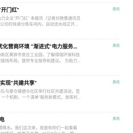
 该公司组织台区经理深入田间地头，
“开门红”
资讯
助力企业“开门红” 本报讯（记者刘艳惠通讯员
限公司的快递分拣车间内，自动流水线正开足
徐水区供电公司员工高轩、郝佳伟正认真检查
。 “冷链物流仓库对供电稳定性要求很高，
快速智能分拣，这些离不开电力
【河北公共新闻6号线】沧州黄骅：优化营商环境 “渐进式”电力服务助力重点项目早投产
资讯
海新区黄骅市官庄工业园，了解得瑞环保科技
接线布局，提供专业指导和建议。 为助力
压器投运后，黄骅供电公司持续跟进了解项目
增设“接电后”服务举措，提供用户侧接线用
骅市得瑞环保科技有限公司工程师邢栋
实现“共建共享”
资讯
务队与便仓镇便仓社区举行社区共建活动，签
、一个机制、一个清单”服务新模式，发挥村
求，将服务延伸到农户家门口，增强农村供电
样板。 “村网共建”就是将乡镇供电所负责的
，构建国家电网基层供电组织与
电
资讯
模降水。我们这次来，就是和你们一起看看