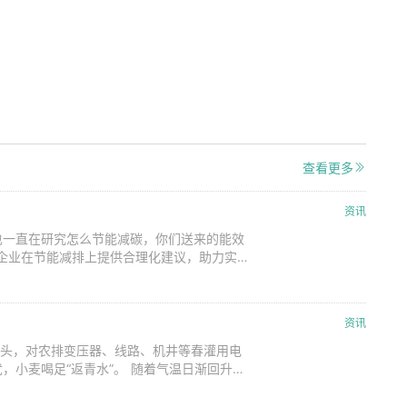
查看更多
资讯
司也一直在研究怎么节能减碳，你们送来的能效
们企业在节能减排上提供合理化建议，助力实
帮助很大。”3月4日，福建东诚超纤有限公
委会经济发展局副局长吴军勇、国网浦城县供
东诚超纤有限公司，南平市荣华山
资讯
地头，对农排变压器、线路、机井等春灌用电
，小麦喝足“返青水”。 随着气温日渐回升，
期间供电安全可靠，临城县公司采取多项措
字化手段，对春灌期间各线路、变压器负荷情