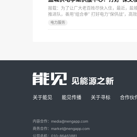
报载：为了让广大老百姓尽快入住，最近，盐城
推进队，善用“组合拳” 打好电力“保供战”，
服务亭湖圣桦项目264居民的新户通电，切实
电力服务
众的一致好评。 “保交楼”，顾名思义，是指
的主体责任。当前，随着全国各地房产问题项
关于能见
能见传播
关于寻标
合作伙
内容合作：media@nengapp.com
商务合作：market@nengapp.com
公司总机：010-86463881