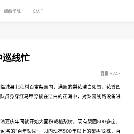
麒麟学院
EM.F
中巡线忙
5747
于临城县北程村百亩梨园内，满园的梨花洁白如雪，花香四
队员身穿红马甲穿梭在洁白的花海中，对梨园线路设备进
清嘉庆年间就开始大面积栽植梨树。现有梨园500多亩，
闻名的“百年梨园”。园内现存500年以上的梨树12株，百