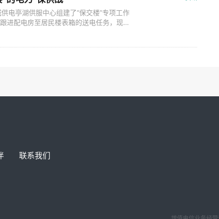
供电亭湖供服中心组建了“保交楼”专项工作
高效跟进配电房至居民楼表箱的送电任务，现场
解决了群众急难盼的用电问题，得到了客户群
确保楼盘如约按质保量交付，是地方政府稳民生
目将进入规模化复工复产，全
伴
联系我们
增值电信业务经营许可