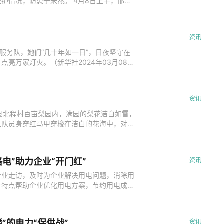
护情况，防患于未然。”4月8日上午，邯郸
水等重要用户开展用电检查工作。 本次重
及设备，对客户侧设备隐患、安全用电情况、
过程中，该公司用电检查员按规定认真办理
资讯
服务队，她们“几十年如一日”，日夜坚守在
亮万家灯火。（新华社2024年03月08
资讯
县北程村百亩梨园内，满园的梨花洁白如雪，
队队员身穿红马甲穿梭在洁白的花海中，对梨
靠。 北程村是临城县最大的雪梨生产基
梨园500多亩，梨树2万余株，年产梨约
500年以上的梨树12株，百年以上
电”助力企业“开门红”
资讯
企业走访，及时为企业解决用电问题，消除用
产特点帮助企业优化用电方案，节约用电成
企业融资困难。 2月28日，在河北头等舱供
水线正开足马力分拣来自全国各地的快递。国
认真检查用电线路和设备，为企业提供可
”的电力“保供战”
资讯