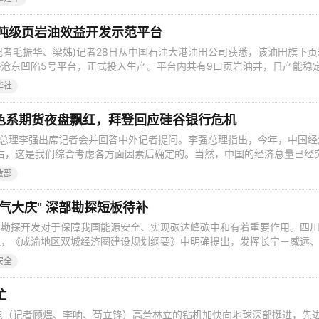
、准东—皖南±1100千伏特高压直流换流站、大井矿区南露天4000万吨
目现场，了解项目运行
万吨级页岩油效益开发示范平台
(记者毛振华、梁姊)记者28日从中国石油大港油田公司获悉，该油田旗下页
沧东凹陷5号平台，正式投入生产。平台内共有9口页岩油井，日产能稳
0万吨的年生产能力。这标志着我国首个10万吨级页岩油效益开发示范平台
华社
大港油田开发建设始于1964年，是继大庆、胜利之后新中国自主开发的第
司执行董事
：黑色系期货夜盘飘红，拜登回应硅谷银行危机
院总理李强出席记者会并回答中外记者提问。李强总理指出，今年，中国经
右，这是我们综合考虑各方面因素后确定的。当然，中国的经济总量已经
，加上今年的新挑战不少，要实现5%左右的增长，并不轻松，需要倍加努
政部
国人大代表、政协委员踊跃建言。Mysteel汇总了2023年两会代表委员
： 1
气大庆" 深部勘探短板待补
其勘探开发对于保障我国能源安全、实现碳达峰碳中和有着重要作用。四
区，《成渝地区双城经济圈建设规划纲要》中明确提出，发挥长宁－威远
引领作用，推动页岩气滚动开发，建设天然气千亿立方米产能基地，打造
安全
在川渝两地调研发现，经过多年技术攻关，我国页岩气勘探技术已达到国际
提升。但同时，我国页岩气
忙
电（记者顾煜、李响、苟立锋）高耸林立的钻机加快向地球深部挺进，先