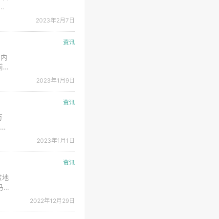
，钻
2023年2月7日
天然
资讯
国内
前，
计局
2023年1月9日
影响
资讯
万
万吨
低
2023年1月1日
打破
资讯
盆地
马永
探潜
2022年12月29日
分公