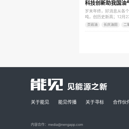
科技创新助我国油
岁末年终，好消息从各个
吨，创历史新高；12月
富满油田油气产量突破30
页岩油
长庆油田
二
吨，创历史新高。 截至1
米，标志着我国建成
关于能见
能见传播
关于寻标
合作伙
内容合作：media@nengapp.com