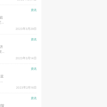
/年
资讯
岩
定在
在大
2023年3月29日
三
资讯
济
突破
力。
2023年3月14日
们对
资讯
川盆
、涪
中国
2023年2月16日
领先
资讯
进智