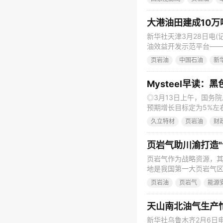
入吉木萨尔页岩油作业区
煤矿、准东能源馆等项
大港油田建成10
新华社天津3月28日电
油效益开发示范平台——
280吨左右，形成了1
页岩油
中国石油
新
港油田正式建成投产。 
个油气田。大港油田公
Mysteel早读
◎3月13日上午，国务
预期增长目标定为5%左
120万亿元，基数很高
久立特材
页岩油
财
详情 ◎两会期间，多位全
钢铁、房地产行业的建言
页岩气助川渝打造"
页岩气作为战略资源，
地是我国第一大页岩气
陵国家级页岩气示范区
页岩油
页岩气
能源
“气大庆”。 记者近期
水平，页岩气产量稳步
天山南北油气生产
新华社乌鲁木齐2月6日