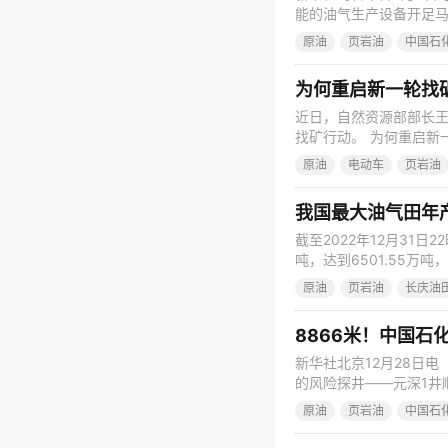
能的油气生产设备开足马
地，新疆各大油田一派繁
原油
页岩油
中国石
机运转声此起彼伏，油
气被输入管网，一路东行
为何重启新一轮找
近日，自然资源部部长
找矿行动。 为何重启新
国际形势风高浪急，我
原油
电动车
页岩油
数据显示，2021年我国
需求，原油和天然气对
我国最大油气田年产
截至2022年12月31
吨，达到6501.55万
之后，实现的又一历史性
原油
页岩油
长庆油
渗、低丰度油气藏，经
国际石油公司技术垄断
8866米！中国石
新华社北京12月28日
的风险探井——元深1井
生说，该井到达目前四
原油
页岩油
中国石
力。 当日，中国石化“
司、中原油田、江汉油