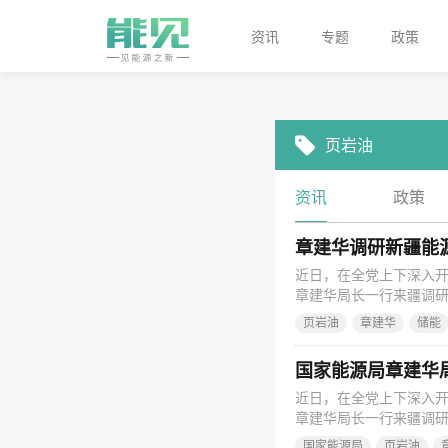
资讯
专题
政策
页岩油
资讯
政策
章建华调研新疆能
近日，在全党上下深入
章建华局长一行来疆调
取工作意见建议，共同
页岩油
章建华
储能
入吉木萨尔页岩油作业区
煤矿、准东能源馆等项
国家能源局章建华
近日，在全党上下深入
章建华局长一行来疆调
取工作意见建议，共同
国家能源局
页岩油