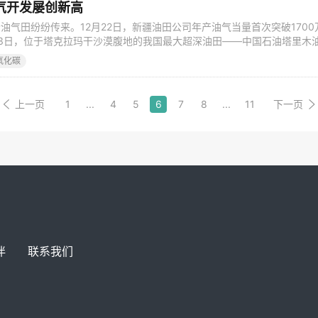
气开发屡创新高
油气田纷纷传来。12月22日，新疆油田公司年产油气当量首次突破1700
23日，位于塔克拉玛干沙漠腹地的我国最大超深油田——中国石油塔里木
0万吨大关；12月26日，中国石油西南油气田公司油气当量突破3000万
氧化碳
2月27日上午10时，中国石油长庆油田2022年天然气产量达到500.6亿
上一页
1
...
4
5
6
7
8
...
11
下一页
伴
联系我们