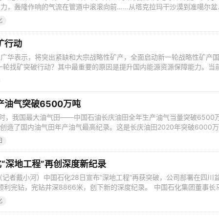
力，轰隆作响的气流在管道中滚滚向前……从塔克拉玛干沙漠到准噶尔盆
忙热闹的景象。 元宵佳节，沙漠深处的中国石油塔里木油田各作业区内
化
气勘探开发有条不紊。在西气东输第一站克拉集气区，从地下喷涌而出的
，温暖沿线千家万户。 塔
矿行动
王广华表示，将突出紧缺和大宗战略性矿产，全面启动新一轮战略性矿产
一轮找矿突破行动？其中最重要的原因是提升国内能源资源保障能力。当
国石油、天然气等关系国计民生的重要矿产对外依存度居高不下。国家统
原油对外依存度为72％，天然气对外依存度为46％。2022年因新冠疫情
外依存度虽可能略
油气突破6500万吨
日22时，我国最大油气田——中国石油长庆油田全年生产油气当量突破6500
吨，创造了国内油气田年产油气最高纪录。这是长庆油田2020年突破6000
跨越。 长庆油田开发的鄂尔多斯盆地油气资源，是国际上典型的低压、
田
济有效开发属于世界性难题。近年来，长庆油田持续加大增储上产力度，
，突破
化“深地工程”再创深度新纪录
电（记者戴小河）中国石化28日宣布“深地工程”再获突破，公司部署在四川
顺利完钻，完钻井深8866米，创下新的深度纪录。 中国石化集团董事长
川盆地埋深最深的油气层，进一步展示了川北深层古老碳酸盐岩良好的勘
化
深地工程·川渝天然气基地”正式揭牌，主要包括中国石化西南石油局、勘探
田、华东