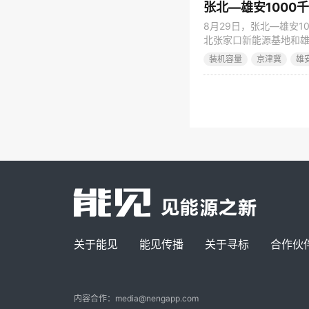
张北—雄安1000
8月29日，张北—雄安
北张家口新能源基地和雄
工程是国家电网有限公司
装机容量
京津冀
雄
津冀一体化发展的重要实
千米，总投资59.8亿元
关于能见
能见传播
关于寻标
合作伙
内容合作：media@nengapp.com