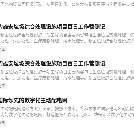
网河北物资公司积极行动，从项目准备、公告发布到项目评审全程提供支
个全面应用国家电网公司新一代电子商务平台（ECP2.0）的授权采购批
为国家电网公司二级采购的补充，有着采购类型杂、采购数量大、采购
度高、服务商规模
的雄安垃圾综合处理设施项目百日工作营侧记
安新区垃圾综合处理设施一期工程项目主要内容包括生活垃圾焚烧处理，
便处理，污泥处理，医疗废物处理，污水处理等。新区垃圾综合处理设施
念，以“减量化、资源化、无害化”为原则，将实现雄安新区“全域、全程、全
化工
提升雄安新区生态环境质量的前提保障，也是推进雄安新区“无废城市”建
础，更是践行雄安新区
的雄安垃圾综合处理设施项目百日工作营侧记
安新区垃圾综合处理设施一期工程项目主要内容包括生活垃圾焚烧处理，
便处理，污泥处理，医疗废物处理，污水处理等。新区垃圾综合处理设施
念，以“减量化、资源化、无害化”为原则，将实现雄安新区“全域、全程、全
化工
提升雄安新区生态环境质量的前提保障，也是推进雄安新区“无废城市”建
础，更是践行雄安新区
国际领先的数字化主动配电网
化主动配电网建设方案》发布。按照该方案，将积极推进国家电网公司战
先的数字化主动配电网，打造能源互联网示范区。 雄安新区数字化主动
和客户侧能源数据信息化为主线，实现信息互通共享，依托数字经济，产
发电
包括一个目标、三大特征和六大引擎。 在服务客户方面 数字化主动配电
知技术和大数据分析技术，