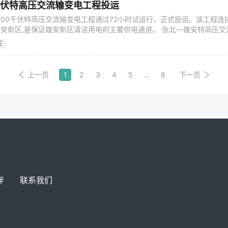
千伏特高压交流输变电工程投运
1000千伏特高压交流输变电工程通过72小时试运行，正式投运。该工程连
安新区,是保证雄安新区清洁用电的主要供电通道。 张北—雄安特高压交
贯彻“四个革命、一个合作”能源安全新战略，服务“六稳”“六保”大局，服
安
践。工程起于张家口变电站，止于雄安变电站，全线双回路架设、长度31
。工
上一页
1
2
3
4
5
...
8
下一页
伴
联系我们