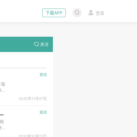
下载APP
登录
关注
资讯
区电
35
部实
2020年11月27日
字基
中标成为雄安管理委员会改革发展局技术支撑机构 为新区建设提供“三智服务”
资讯
局
参与
大课
2020年10月12日