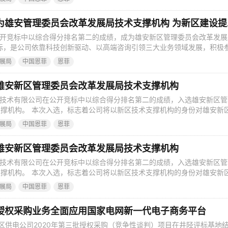
研究，为课题及技术成果的推广和应用提供指导，为新区建设提供“决策
的“三智”服务。 针
中国恩菲：
公开竞标中以综合得分排名第二的成绩，成为雄安新区管理委员会改革发展
标，是公司依靠科技创新驱动、以高端咨询引领三大业务领域发展，积极
区建设的重要里程碑。未来，公司将围绕雄安新区建设和发展过程中的重
展局
中国恩菲
恩菲
研究，为课题及技术成果的推广和应用提供指导，为新区建设提供“决策
的“三智”服务。 针
雄安新区管理委员会改革发展局技术支撑机构
程技术有限公司在公开竞标中以综合得分排名第二的成绩，入选雄安新区管
撑机构。 本次入选，标志着公司将以新区技术支撑机构的身份对雄安新
课题、新领域、新技术进行研究，开展调研分析、撰写课题和技术研究发
展局
中国恩菲
恩菲
技术研究成果的推广和应用等工作，为雄安新区的领导决策提供专家技术
竞标得到公司领导和各相
雄安新区管理委员会改革发展局技术支撑机构
程技术有限公司在公开竞标中以综合得分排名第二的成绩，入选雄安新区管
撑机构。 本次入选，标志着公司将以新区技术支撑机构的身份对雄安新
课题、新领域、新技术进行研究，开展调研分析、撰写课题和技术研究发
展局
中国恩菲
恩菲
技术研究成果的推广和应用等工作，为雄安新区的领导决策提供专家技术
竞标得到公司领导和各相
授权采购业务全面应用国家电网新一代电子商务平台
供电公司2020年第三批授权采购（竞争性谈判）项目在井陉评标基地