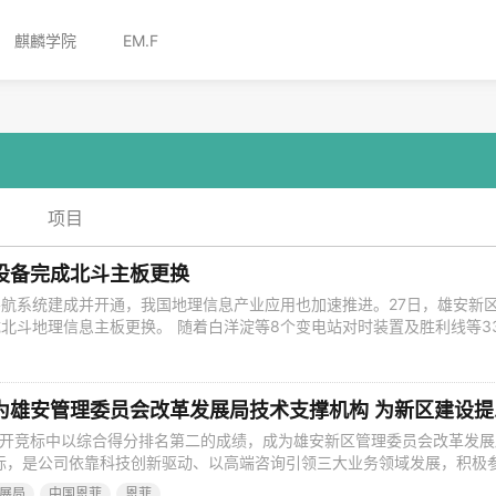
麒麟学院
EM.F
项目
设备完成北斗主板更换
航系统建成并开通，我国地理信息产业应用也加速推进。27日，雄安新
北斗地理信息主板更换。 随着白洋淀等8个变电站对时装置及胜利线等3
板更换，雄安新区18座变电站及354条配网线路600余组故障指示器全
不仅实现了电网导航授时领域区域性的自主可控，也是基于北斗等新型数
践。 记者了解
中国恩菲：
公开竞标中以综合得分排名第二的成绩，成为雄安新区管理委员会改革发展
标，是公司依靠科技创新驱动、以高端咨询引领三大业务领域发展，积极
区建设的重要里程碑。未来，公司将围绕雄安新区建设和发展过程中的重
展局
中国恩菲
恩菲