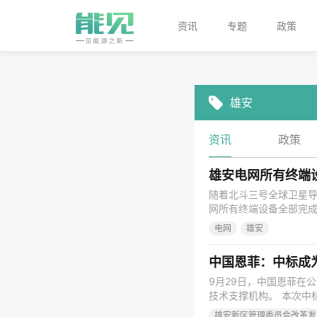
资讯
专题
政策
雄安
资讯
政策
雄安电网所有终端
随着北斗三号全球卫星导
网所有终端设备全部完成
套故障指示器完成北斗主
电网
雄安
现了北斗技术应用。它
础设施建设应用的转型实
9月29日，中国恩菲在
技术支撑机构。 本次中
新区顶层设计、服务新
雄安新区管理委员会改革发