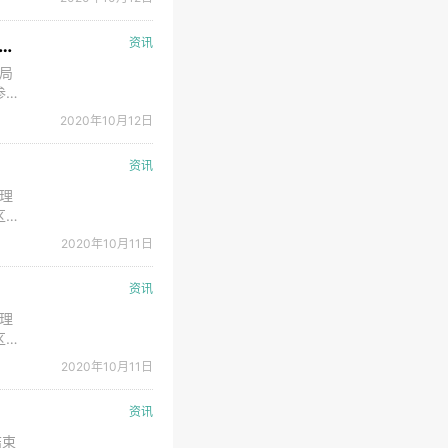
智
中标成为雄安管理委员会改革发展局技术支撑机构 为新区建设提供“三智服务”
资讯
局
参与
大课
2020年10月12日
智
资讯
理
区建
展报
2020年10月11日
咨询
资讯
理
区建
展报
2020年10月11日
咨询
资讯
结束