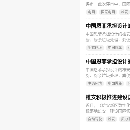
评审。此次评审中，国
保障，确保了雄安公司首
电网
国家电网
雄安
利完成。 授权采购作
金额小、项目属地化程
中国恩菲承担设计
中国恩菲承担设计的雄
厨、厨余垃圾处理，粪
“去工业化无痕设计”理
生态环境
中国恩菲
径”固废集中处理，既是
垃圾分类工作的有效基
中国恩菲承担设计
中国恩菲承担设计的雄
厨、厨余垃圾处理，粪
“去工业化无痕设计”理
生态环境
中国恩菲
径”固废集中处理，既是
垃圾分类工作的有效基
雄安积极推进建设
近日，《雄安新区数字
标落地雄安，建设国际领
网以输电、变电、配电
自动驾驶
雄安
风力
的价值创造点，核心内涵
依托先进的智能物联感