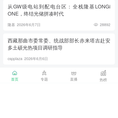
从GW级电站到配电台区：全栈隆基LONGi
ONE，终结光储拼凑时代
隆基
2026年6月7日
28892
西藏那曲市委常委、统战部部长赤来塔吉赴安
多土硕光热项目调研指导
cspplaza
2026年6月6日
802.43W！通威异质结铜互连组件再次刷新行
首页
专题
直播
热榜
业纪录
通威
2026年6月5日
21987
三重进阶，全系焕新！通威新一代TNC高效电
池制造技术成果首发