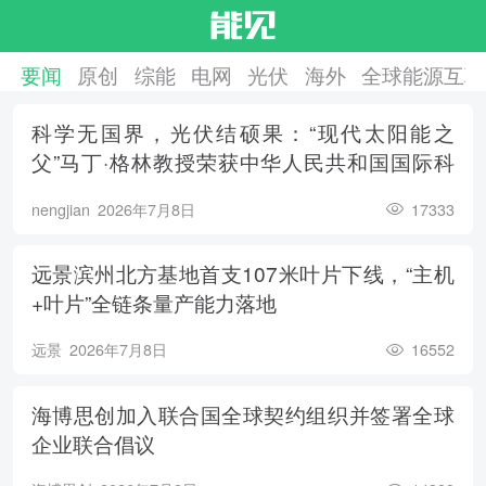
要闻
原创
综能
电网
光伏
海外
全球能源互联
科学无国界，光伏结硕果：“现代太阳能之
父”马丁·格林教授荣获中华人民共和国国际科
学技术合作奖
nengjian
2026年7月8日
17333
远景滨州北方基地首支107米叶片下线，“主机
+叶片”全链条量产能力落地
远景
2026年7月8日
16552
海博思创加入联合国全球契约组织并签署全球
企业联合倡议