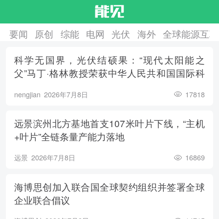
要闻
原创
综能
电网
光伏
海外
全球能源互联
科学无国界，光伏结硕果：“现代太阳能之
父”马丁·格林教授荣获中华人民共和国国际科
学技术合作奖
nengjian
2026年7月8日
17818
远景滨州北方基地首支107米叶片下线，“主机
+叶片”全链条量产能力落地
远景
2026年7月8日
16869
海博思创加入联合国全球契约组织并签署全球
企业联合倡议