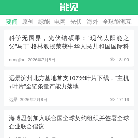
要闻
原创
综能
电网
光伏
海外
全球能源互联
科学无国界，光伏结硕果：“现代太阳能之
父”马丁·格林教授荣获中华人民共和国国际科
学技术合作奖
nengjian
2026年7月8日
18190
远景滨州北方基地首支107米叶片下线，“主机
+叶片”全链条量产能力落地
远景
2026年7月8日
17116
海博思创加入联合国全球契约组织并签署全球
企业联合倡议