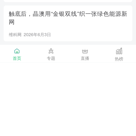
触底后，晶澳用“金银双线”织一张绿色能源新
网
维科网
2026年6月3日
BC还没赢，TOPCon为什么先慌了？
首页
专题
直播
热榜
维科网
2026年6月3日
全国首批、上海唯一，上海这个国家级零碳园
区要将绿电直连占比拉到50%
solarzoom
2026年6月3日
重磅！万亿级电力央企巨头高管被调查
维科网
2026年6月3日