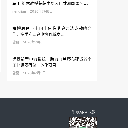
马丁·格林教授荣获中华人民共和国国际科学
技术合作奖
nengjian
2026年7月8日
海博思创与中国电信临港算力达成战略合
作，携手推动算电协同新发展
能见
2026年7月6日
远景新型电力系统，助力乌兰察布建成首个
工业源网荷储一体化项目
能见
2026年7月1日
能见APP下载