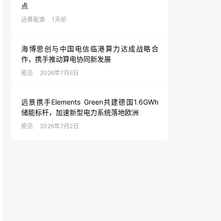
点
远景能源
1天前
海博思创与中国电信临港算力达成战略合
作，携手推动算电协同新发展
能见
2026年7月6日
远景携手Elements Green共建德国1.6GWh
储能标杆，加速新型电力系统落地欧洲
能见
2026年7月2日