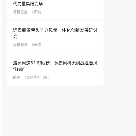
代力量集结完毕
海博思创
6天前
远景能源牵头举办风储一体化创新发展研讨
会
远景能源
6天前
最高风速62.6米/秒！远景风机无损战胜台风
“红霞”
能见
2026年7月28日