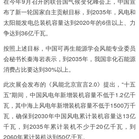
在今年9月召开的联合国气候变化峰会上，中国宣
布了新一轮国家自主贡献目标，到2035年，风电和
太阳能发电总装机容量达到2020年的6倍以上、力
争达到36亿千瓦。
按照上述目标，中国可再生能源学会风能专业委员
会秘书长秦海岩表示，到2035年，我国非化石能源
消费占比要达到30%以上。
此次展会发布的《风能北京宣言2.0》提出，“十五
五”期间，中国风电年新增装机容量不低于1.2亿千
瓦，其中海上风电年新增装机容量不低于1500万千
瓦，确保到2030年中国风电累计装机容量达13亿
千瓦，到2035年累计装机不少于20亿千瓦，到
2060年累计装机达到50亿千瓦。