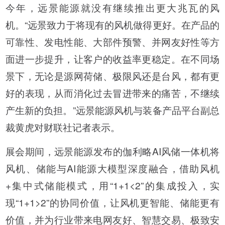
今年，远景能源就没有继续推出更大兆瓦的风
机。“远景致力于将现有的风机做得更好。在产品的
可靠性、发电性能、大部件预警、并网友好性等方
面进一步提升，让客户的收益率更稳定。在不同场
景下，无论是源网荷储、极限风还是台风，都有更
好的表现，从而消化过去冒进带来的痛苦，不继续
产生新的负担。”远景能源风机与装备产品平台副总
裁黄虎对财联社记者表示。
展会期间，远景能源发布的伽利略AI风储一体机将
风机、储能与AI能源大模型深度融合，借助风机
+集中式储能模式，用“1+1<2”的集成投入，实
现“1+1>2”的协同价值，让风机更智能、储能更有
价值，并为行业带来电网友好、智慧交易、极致安