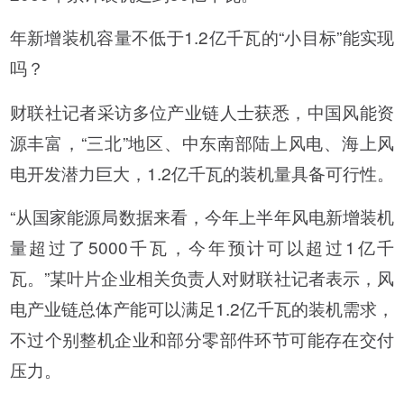
年新增装机容量不低于1.2亿千瓦的“小目标”能实现
吗？
财联社记者采访多位产业链人士获悉，中国风能资
源丰富，“三北”地区、中东南部陆上风电、海上风
电开发潜力巨大，1.2亿千瓦的装机量具备可行性。
“从国家能源局数据来看，今年上半年风电新增装机
量超过了5000千瓦，今年预计可以超过1亿千
瓦。”某叶片企业相关负责人对财联社记者表示，风
电产业链总体产能可以满足1.2亿千瓦的装机需求，
不过个别整机企业和部分零部件环节可能存在交付
压力。