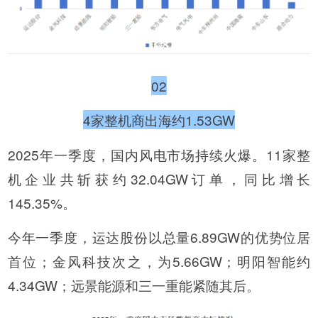
02
4家整机商出海约1.53GW
2025年一季度，国内风电市场持续火爆。11家整
机企业共斩获约32.04GW订单，同比增长
145.35%。
今年一季度，运达股份以总量6.89GW的优势位居
首位；金风科技次之，为5.66GW；明阳智能约
4.34GW；远景能源和三一重能紧随其后。