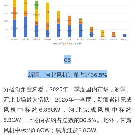
05
新疆、河北风机订单占比36.5%
分省份角度来看，2025年一季度国内市场，新疆、
河北市场最为活跃。2025年一季度，新疆累计完成
风机中标约6.86GW，河北完成风机中标约
5.3GW，上述两省约占总数的36.5%。此外，甘肃
风机中标约3.6GW；黑龙江超2.8GW。