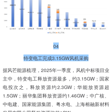
04
特变电工完成3.15GW风机采购
据风芒能源梳理，2025年一季度，风机中标项目业
主中，特变电工释放资源最多，约3.15GW；国家
电投次之，释放资源约2.3GW；华能放资源超
1.5GW；丽华集团释放资源约1.46GW；中广核、
中电建、国家能源集团、粤水电、上海榕融新材料