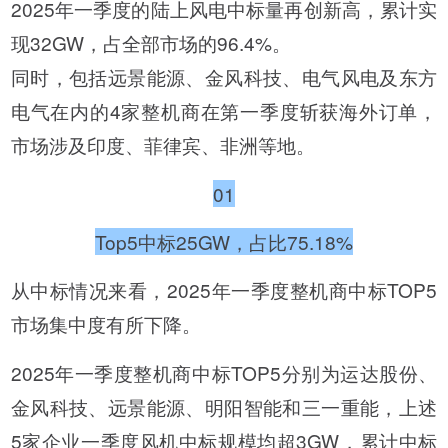
2025年一季度的陆上风电中标量再创新高，累计实
现32GW，占全部市场的96.4%。
同时，包括远景能源、金风科技、电气风电及东方
电气在内的4家整机商在第一季度斩获海外订单，
市场涉及印度、菲律宾、非洲等地。
01
Top5中标25GW，占比75.18%
从中标情况来看，2025年一季度整机商中标TOP5
市场集中度有所下降。
2025年一季度整机商中标TOP5分别为运达股份、
金风科技、远景能源、明阳智能和三一重能，上述
5家企业一季度风机中标规模均超3GW，累计中标