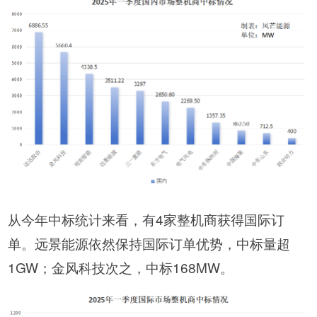
从今年中标统计来看，有4家整机商获得国际订
单。远景能源依然保持国际订单优势，中标量超
1GW；金风科技次之，中标168MW。