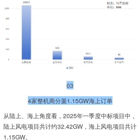
03
4家整机商分羹1.15GW海上订单
从陆上、海上角度看，2025年一季度中标项目中，
陆上风电项目共计约32.42GW，海上风电项目共计
1.15GW。