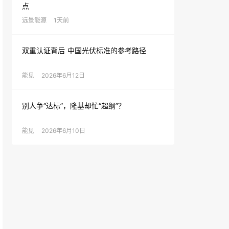
点
远景能源
1天前
双重认证背后 中国光伏标准的参考路径
能见
2026年6月12日
别人争“达标”，隆基却忙“超纲”？
能见
2026年6月10日