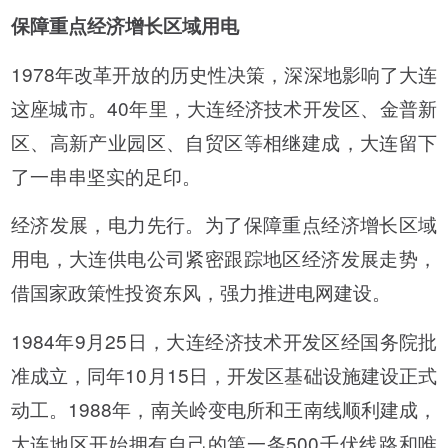
保障重点经济增长区域用电
1978年改革开放的历史性决策，深深地影响了大连
这座城市。40年里，大连经济技术开发区、金普新
区、高新产业园区、自贸区等相继建成，大连留下
了一串串坚实的足印。
经济发展，电力先行。为了保障重点经济增长区域
用电，大连供电公司紧密跟踪地区经济发展走势，
借国家政策性投资东风，强力推进电网建设。
1984年9月25日，大连经济技术开发区经国务院批
准成立，同年10月15日，开发区基础设施建设正式
动工。1988年，南关岭变电所和王南线顺利建成，
大连地区开始拥有自己的第一条500千伏线路和唯