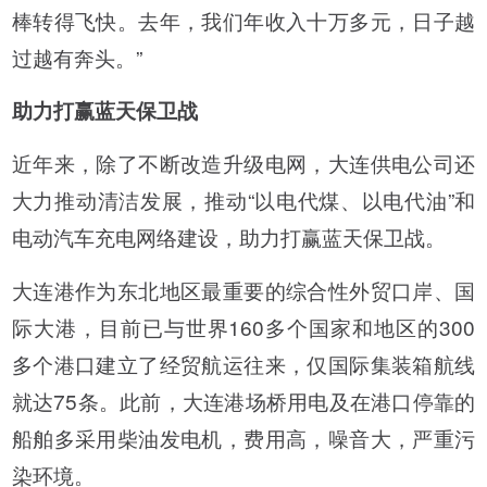
棒转得飞快。去年，我们年收入十万多元，日子越
过越有奔头。”
助力打赢蓝天保卫战
近年来，除了不断改造升级电网，大连供电公司还
大力推动清洁发展，推动“以电代煤、以电代油”和
电动汽车充电网络建设，助力打赢蓝天保卫战。
大连港作为东北地区最重要的综合性外贸口岸、国
际大港，目前已与世界160多个国家和地区的300
多个港口建立了经贸航运往来，仅国际集装箱航线
就达75条。此前，大连港场桥用电及在港口停靠的
船舶多采用柴油发电机，费用高，噪音大，严重污
染环境。