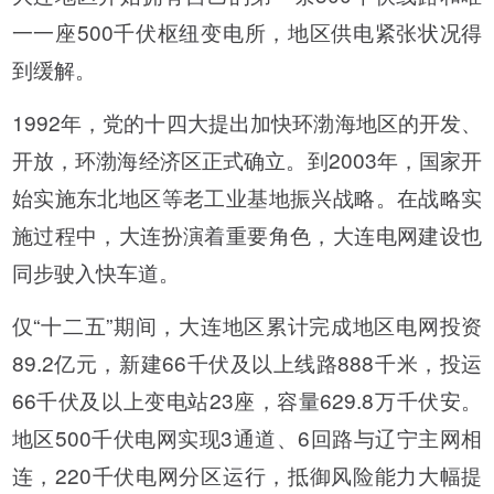
一一座500千伏枢纽变电所，地区供电紧张状况得
到缓解。
1992年，党的十四大提出加快环渤海地区的开发、
开放，环渤海经济区正式确立。到2003年，国家开
始实施东北地区等老工业基地振兴战略。在战略实
施过程中，大连扮演着重要角色，大连电网建设也
同步驶入快车道。
仅“十二五”期间，大连地区累计完成地区电网投资
89.2亿元，新建66千伏及以上线路888千米，投运
66千伏及以上变电站23座，容量629.8万千伏安。
地区500千伏电网实现3通道、6回路与辽宁主网相
连，220千伏电网分区运行，抵御风险能力大幅提