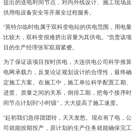
提出的送电时间节点，对内外线设计、施工现场及
供用电设备安全等开展全过程服务。
“英特尔临时电属于双科变电站的供电范围，用电量
比较大，双科变很难挤出容量为其供电。”负责该项
目的生产经理张军双眉紧蹙。
为了保证该项目按时供电，大连供电公司科学推算
电网承载力，反复论证规划设计的合理性，最终确
定施工方案。在施工中，施工单位科学配置工期、
进度、质量之间的关系，倒排工期，把每个接序时
间节点计划到“小时级”，大大提高了施工速度。
“起初我们急得团团转，天天发愁。现在有了电，公
司就能按期投产，原计划的生产任务就能确保完工