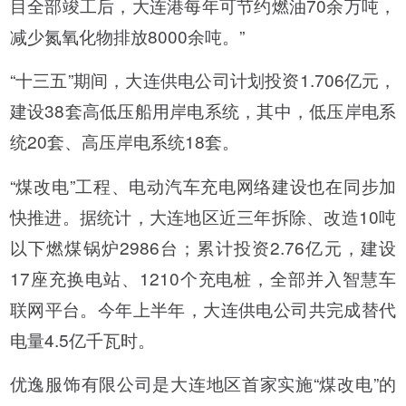
目全部竣工后，大连港每年可节约燃油70余万吨，
减少氮氧化物排放8000余吨。”
“十三五”期间，大连供电公司计划投资1.706亿元，
建设38套高低压船用岸电系统，其中，低压岸电系
统20套、高压岸电系统18套。
“煤改电”工程、电动汽车充电网络建设也在同步加
快推进。据统计，大连地区近三年拆除、改造10吨
以下燃煤锅炉2986台；累计投资2.76亿元，建设
17座充换电站、1210个充电桩，全部并入智慧车
联网平台。今年上半年，大连供电公司共完成替代
电量4.5亿千瓦时。
优逸服饰有限公司是大连地区首家实施“煤改电”的