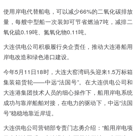
使用岸电代替船电，可以减少66%的二氧化碳排放
量，每艘中型船一次装卸可节省燃油7吨，减排二
氧化硫0.19吨、氮氧化物0.11吨。
大连供电公司积极履行央企责任，推动大连港船用
岸电改造和绿色港口建设。
今年5月11日18时，大连大窑湾码头迎来1.5万标箱
集装箱货轮——中远“法国号”。在大连供电公司和
大连港集团技术人员的细心操作下，船用岸电系统
成功与靠岸船舶对接，在电力的驱动下，中远“法国
号”稳稳地靠近岸堤。
大连供电公司营销部专责门志勇介绍：“船用岸电项