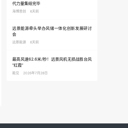
代力量集结完毕
海博思创
6天前
远景能源牵头举办风储一体化创新发展研讨
会
远景能源
6天前
最高风速62.6米/秒！远景风机无损战胜台风
“红霞”
能见
2026年7月28日