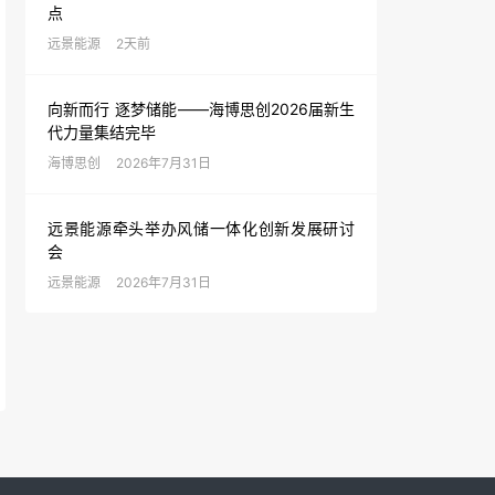
点
远景能源
2天前
向新而行 逐梦储能——海博思创2026届新生
代力量集结完毕
海博思创
2026年7月31日
远景能源牵头举办风储一体化创新发展研讨
会
远景能源
2026年7月31日