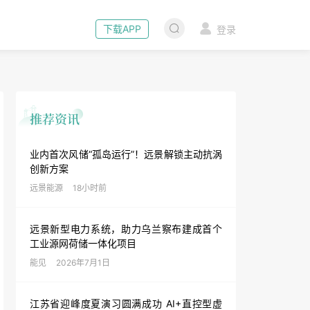
下载APP
登录
业内首次风储“孤岛运行”！远景解锁主动抗涡
创新方案
远景能源
18小时前
远景新型电力系统，助力乌兰察布建成首个
工业源网荷储一体化项目
能见
2026年7月1日
江苏省迎峰度夏演习圆满成功 AI+直控型虚