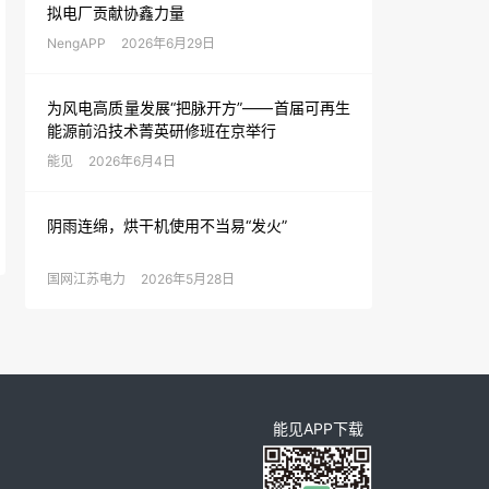
拟电厂贡献协鑫力量
NengAPP
2026年6月29日
为风电高质量发展“把脉开方”——首届可再生
能源前沿技术菁英研修班在京举行
能见
2026年6月4日
阴雨连绵，烘干机使用不当易“发火”
国网江苏电力
2026年5月28日
能见APP下载