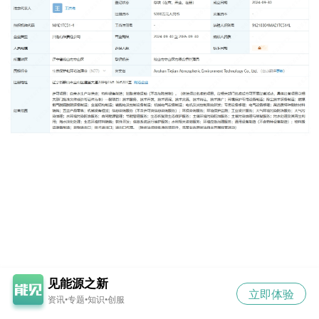
见能源之新
立即体验
资讯•专题•知识•创服