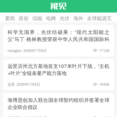
要闻
原创
综能
电网
光伏
海外
全球能源互联
科学无国界，光伏结硕果：“现代太阳能之
父”马丁·格林教授荣获中华人民共和国国际科
学技术合作奖
nengjian
2026年7月8日
17139
远景滨州北方基地首支107米叶片下线，“主机
+叶片”全链条量产能力落地
远景
2026年7月8日
16436
海博思创加入联合国全球契约组织并签署全球
企业联合倡议