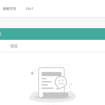
麒麟学院
EM.F
院
项目