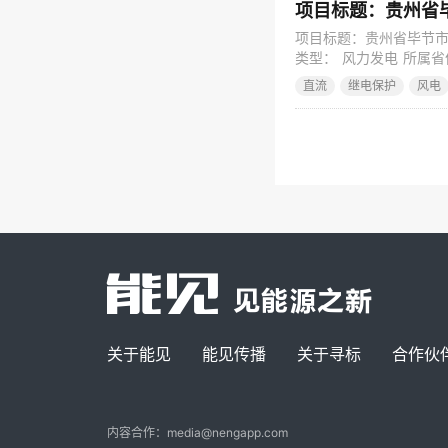
项目标题：贵州省
项目标题：贵州省毕节市
类型： 风力发电 所属省
08-03 跟踪版本号： 
直流
继电保护
风电
金到位情况： 正在落实 
关于能见
能见传播
关于寻标
合作伙
内容合作：media@nengapp.com