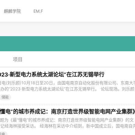
麒麟学院
EM.F
项目
023·新型电力系统太湖论坛”在江苏无锡举行
日电(刘乐颜)10月18日至20日，由国电南京自动化股份有限公司、东南大
的“2023·新型电力系统太湖论坛”在江苏无锡举行。 论坛现场。刘乐颜
智慧能源未来，助力新型电力系统构建”主题，聚焦新形势下能源及电气工
储能
共商新型电力系统发展之策，共绘新型能源体系建设蓝图。 据悉，本次
“懂电”的城市养成记：南京打造世界级智能电网产业集群
发题为《最“懂电”的城市养成记：南京打造世界级智能电网产业集群》的文
记经海林接受采访。 经海林在采访中介绍到，新中国成立后，国电南自
生产出中国第一代、第二代静态继电保护产品，创造过多项全国第一，被
华电