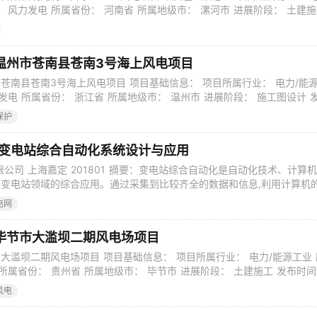
 风力发电 所属省份： 河南省 所属地级市： 漯河市 进展阶段： 土建
-02 跟踪版本号： 1 项目性质： 新建 预算投资总额： 30000万元 投资性
况： 已到位 建设等级： 行业中等标准 预计开建时间： 2023年
温州市苍南县苍南3号海上风电项目
苍南县苍南3号海上风电项目 项目基础信息： 项目所属行业： 电力/能
发电 所属省份： 浙江省 所属地级市： 温州市 进展阶段： 施工图设计 
 跟踪版本号： 1 项目性质： 新建 预算投资总额： 1000000万元 投资性质
保护
况： 正在落实 建设等级： 行业中等标准 预计开建时间： 2023年
kV 变电站综合自动化系统设计与应用
公司 上海嘉定 201801 摘要：变电站综合自动化是自动化技术、计算
变电站领域的综合应用。通过采集到比较齐全的数据和信息,利用计算机
力,可方便的监视和控制变电站内各种设备的运行和操作。本文利用现代
电网
站的二次设备经过功能的组合和优化设计,采用多台微型计算机和大规模
改变常规的
毕节市大滥坝二期风电场项目
大滥坝二期风电场项目 项目基础信息： 项目所属行业： 电力/能源工业 
所属省份： 贵州省 所属地级市： 毕节市 进展阶段： 土建施工 发布时
版本号： 1 项目性质： 续建 预算投资总额： 10000万元 投资性质： 政府性
风电
建设等级： 行业中等标准 预计开建时间： 2023年 预计截止时间：