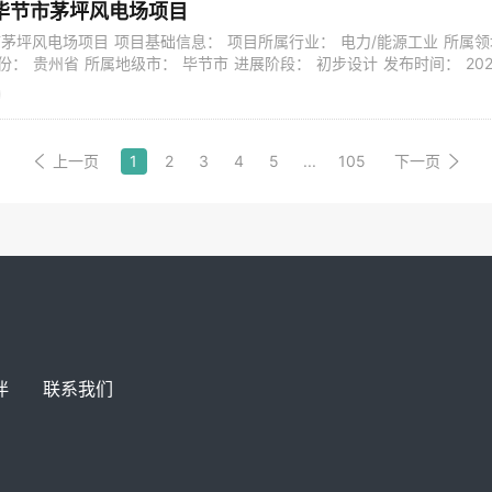
毕节市茅坪风电场项目
茅坪风电场项目 项目基础信息： 项目所属行业： 电力/能源工业 所属领
份： 贵州省 所属地级市： 毕节市 进展阶段： 初步设计 发布时间： 202
1 项目性质： 新建 预算投资总额： 30000万元 投资性质： 非政府性投资
建设等级： 行业中等标准 预计开建时间： 2023年 预计截止时间：
上一页
1
2
3
4
5
...
105
下一页
伴
联系我们