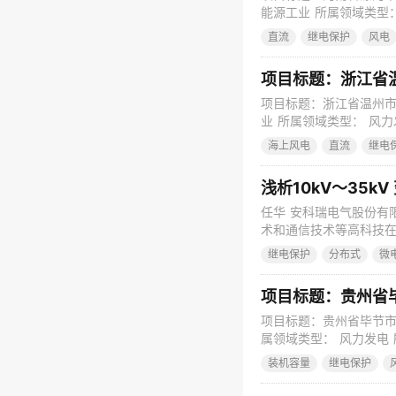
能源工业 所属领域类型：
发布时间： 2023-08
直流
继电保护
风电
非政府性投资 资金到位情
项目标题：浙江省
项目标题：浙江省温州市
业 所属领域类型： 风力
时间： 2023-08-02
海上风电
直流
继电
非政府性投资 资金到位情
浅析10kV～35
任华 安科瑞电气股份有限
术和通信技术等高科技在
速计算能力和逻辑判断能
继电保护
分布式
微
机技术、通信技术将变电
电路组成的自动化系统,
项目标题：贵州省
项目标题：贵州省毕节市
属领域类型： 风力发电 
2023-08-03 跟踪
装机容量
继电保护
资金到位情况： 已到位 