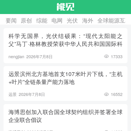
要闻
原创
综能
电网
光伏
海外
全球能源互联
科学无国界，光伏结硕果：“现代太阳能之
父”马丁·格林教授荣获中华人民共和国国际科
学技术合作奖
nengjian
2026年7月8日
17333
远景滨州北方基地首支107米叶片下线，“主机
+叶片”全链条量产能力落地
远景
2026年7月8日
16552
海博思创加入联合国全球契约组织并签署全球
企业联合倡议