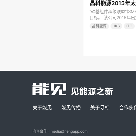
晶科能源2015年太
“硅基组件超级联盟”(SM
目标。 该公司2015年出
于自己的太阳能发电项目总
晶科能源
JKS
ITC
约65%。 由于201
关于能见
能见传播
关于寻标
合作伙
内容合作：media@nengapp.com