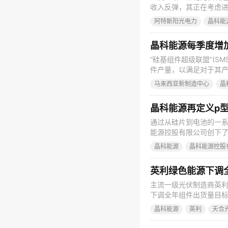
收入反弹，其正在考虑进一
季度财务业绩中表示，其
阿特斯阳光电力
晶科能
线将于2015年九月在韩
动
晶科能源每季度增
“硅基组件超级联盟”(SM
件产量，以满足对于其产
料强调，晶科能源及其他
马来西亚新制造中心
晶
晶科能源指出，其将在20
使20
晶科能源再定义p型
通过从硅片到电池的一系
能源控股有限公司创下了
艺的结合提升了料体质
晶科能源
晶科能源控股
检测中心对创记录的电池
钝化工艺提升了转换效
英利绿色能源下调
主流一级光伏制造商英利绿
下调全年组件出货量目标
400MW至600MW
晶科能源
英利
天合
2015年组件出货量将为3
出货量远低于