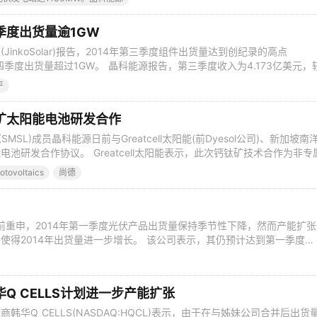
2015年第四季度创下的1,709.9MW的纪录。 组件总出
季度出货量逾1GW
inkoSolar)报告，2014年第三季度组件出货量达到创纪录的高点
第四季度出货量超过1GW。 晶科能源报告，第三季度收入为4.173亿美元，
提高5.5%。 毛利润为8610万美元，而2014年第二季度为8870万美元，
平
均销售价格。毛利率为20.6%，而2014年第二季度为22.6%，201
矿太阳能电池研发合作
MSL)成员晶科能源日前与Greatcell太阳能(前Dyesol公司)、新加坡南
池研发合作协议。 Greatcell太阳能表示，此次钙钛矿技术合作为非专
密状态。 Greatcell太阳能总监Richard Caldwell 表示：“我们十
tovoltaics
尚德
探索这一变革性技术在中国的商业化基于。晶科能源十
S)日前重申，2014年第一季度光伏产品出货量保持季节性下降，然而产能扩
使得2014年出货量进一步增长。 该公司表示，其仍预计达到第一季度
货量目标，较上一季度586.3MW有所下滑，全年出货量为2.3GW至2.5G
项目竣工超过400MW。 随着产能扩张计划升温以及预计今年下半年光伏项
Q CELLS计划进一步产能扩张
韩华Q CELLS(NASDAQ:HQCL)表示，由于在与姊妹公司合并后出货