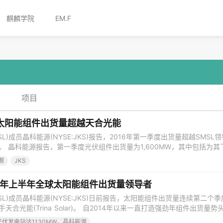
麒麟学院
EM.F
项目
太阳能组件出货量超越天合光能
SL)成员晶科能源(NYSE:JKS)报告，2016年第一季度出货量超越SMSL领
olar)。 晶科能源报告，第一季度光伏组件出货量为1,600MW，其中包括为其
MW，而天合光能报告，该季度组件出货量为1,423.3MW，其中包括对
源
JKS
及对其下游发电站项目出货52.9MW。 这是首次晶科能源的
6年上半年全球太阳能组件出货量领导者
SL)成员晶科能源(NYSE:JKS)日前报告，太阳能组件出货量连续第二个季
天合光能(Trina Solar)。 自2014年以来一直打造强劲年组件出货量势
第二季度出货量为1,716MW，击败1,700MW的目标高端，建立一个新的
光伏发电站达1130MW。晶科能源