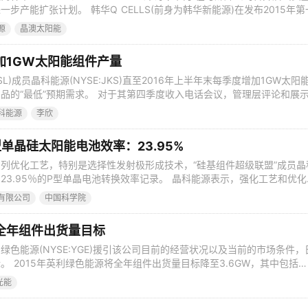
步产能扩张计划。 韩华Q CELLS(前身为韩华新能源)在发布2015年第
正在“评估今年增加的电池和组件产能”，同时还指出第二条250MW组件
源
晶澳太阳能
国投入运营。 韩华Q CELLS董事长兼首席执行官南晟宇评论道：“许多生
加1GW太阳能组件产量
SL)成员晶科能源(NYSE:JKS)直至2016年上半年末每季度增加1GW太阳
品的“最低”预期需求。 对于其第四季度收入电话会议，管理层评论和展
SMSL成员在2016年预期可实现的产能扩张持续水平及业务增长总体水
科能源
李欣
16年第一季度增加300MW硅片产量，随后在第二季度增加另外200MW
单晶硅太阳能电池效率：23.95%
列优化工艺，特别是选择性发射极形成技术，“硅基组件超级联盟”成员晶
23.95％的P型单晶电池转换效率记录。 晶科能源表示，强化工艺和优化
量，其中包括高掺杂和低缺陷单晶硅片。中国科学院光伏和风力发电系统
有限公司
中国科学院
效率进行了认证测试。 电池选择性发射极形成优化技术、氧化硅钝化和
率。晶科能源还采用
全年组件出货量目标
色能源(NYSE:YGE)援引该公司目前的经营状况以及当前的市场条件，
。 2015年英利绿色能源将全年组件出货量目标降至3.6GW，其中包括
的光伏组件出货到其自己的下游光伏项目。就在上个季度，英利绿色能源预计
光能
.6GW至3.9GW。 PV-Tech在英利绿色能源的财务业绩之前曾强调，预