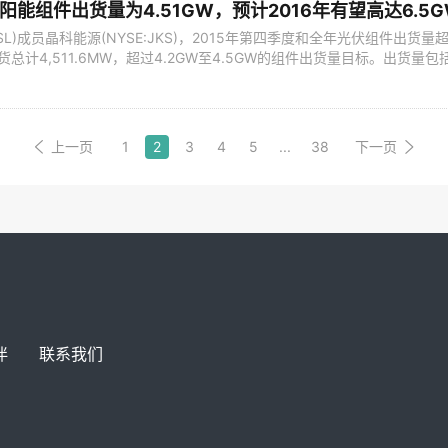
阳能组件出货量为4.51GW，预计2016年有望高达6.5G
SL)成员晶科能源(NYSE:JKS)，2015年第四季度和全年光伏组件出货量
货总计4,511.6MW，超过4.2GW至4.5GW的组件出货量目标。出货量包
计出货304MW。总出货量较上一年提高53.3%，而2014年较2013年
5年官方出货量数字，晶科能源成为世界第三大光伏太阳能组件制造
上一页
1
2
3
4
5
...
38
下一页
伴
联系我们