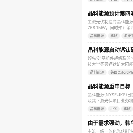
出货量纪录，击败其此前在
晶科能源预计第四
主流光伏制造商晶科能源(J
758.1MW，同时预计
季度3.921亿美元的收入
晶科能源
李欣
陈康
货量的提高抵消了稍低的平
晶科能源启动钙钛
领先“硅基组件超级联盟”(S
技大学签署钙钛矿太阳能电
合作，但相关开发工作将处于保
晶科能源
英国OxfordPho
兴能够与晶科能源共同
晶科能源重申目标
晶科能源(NYSE:JK
及其下游光伏项目业务将
440MW至470MW的出
晶科能源
JKS
李欣
还重申了2014年光伏
工，预计从
由于需求强劲，韩华
主流一级一体化光伏制造商