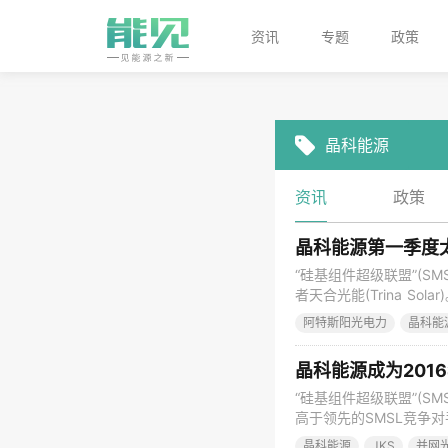
资讯
专题
政策
晶科能源
资讯
政策
晶科能源第一季度
“硅基组件超级联盟”(SM
者天合光能(Trina S
光伏发电站业务分配166
阿特斯阳光电力
晶科能
货1,370.4MW，以
晶科能源成为201
“硅基组件超级联盟”(SM
高于领先的SMSL竞争对手
晶科能源，报告2016年
晶科能源
JKS
并网