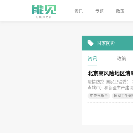
资讯
专题
政策
国家防办
资讯
政策
疫情防控 国家卫健委： 
直辖市）和新疆生产建设
海1例，山东1例）；无
中央气象台
国家卫生健
的密切接触者538人，重
新情况 丰台花乡降级