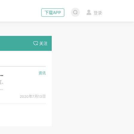
下载APP
登录
关注
清零、国家防总增派6个工作组防汛救灾……今日消息件件重磅！
资讯
区、
上
观察
2020年7月13日
情最