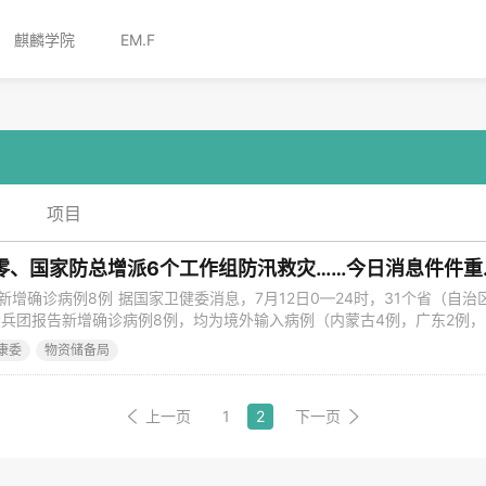
麒麟学院
EM.F
项目
北京高风险地区
新增确诊病例8例 据国家卫健委消息，7月12日0—24时，31个省（自治
兵团报告新增确诊病例8例，均为境外输入病例（内蒙古4例，广东2例，
新增死亡病例；无新增疑似病例。当日新增治愈出院病例14例，解除医学
康委
物资储备局
症病例与前一日持平。 详细阅读 截至7月12日24时新型冠状病毒肺炎疫
上一页
1
2
下一页