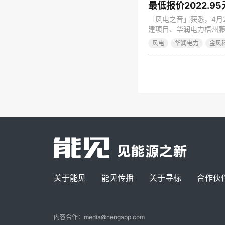
最低报价2022.9
「风电之音」获悉，4月
建项目、华润电力梧州藤
力百色田林八渡200M
风电
华润电力
金风
550MW。 其中，金
上述项目均为陆上风电
关于能见
能见传播
关于寻标
合作伙
内容合作：media@nengapp.com