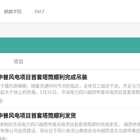
麒麟学院
EM.F
项目
申普风电项目首套塔筒顺利完成吊装
处于履约高峰期，随着关键时间节点的临近，全体员工鼓足干劲，开足马
起大干快上的热潮。5月30日，华润电力四川越西申普风电项目首套塔
转入安装阶段拉开了帷幕。 华润电力四川越西申普项目位于凉山州越西
电
年核准的第一批集中式风电项目之一。该项目装机规模105兆瓦，规划安装2
电气风力发电机
申普风电项目首套塔筒顺利发货
司承制的华润电力四川越西申普风电项目首套塔筒顺利完成发货。 越西申
）有限公司投资建设，场址位于四川省凉山彝族自治州越西县东北部申果
上。该项目总装机容量105兆瓦，规划安装东气5兆瓦风力发电机组21台
电力