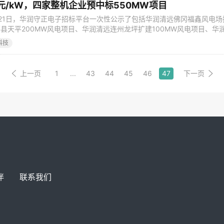
5元/kW，四家整机企业预中标550MW项目
21日，华润守正电子招标平台一次性公示了包括华润清远佛冈福鑫风电场
县天平200MW风电项目、华润清远连州龙坪扩建100MW风电项目、华
W风电项目在内的四个风电项目风机采购中标候选人信息，项目规模总计
科技
风科技、明阳智能、三一重能及中车株洲所分别为上述项目的第一中标候选
项目，投标机组折合
上一页
1
...
43
44
45
46
47
下一页
伴
联系我们