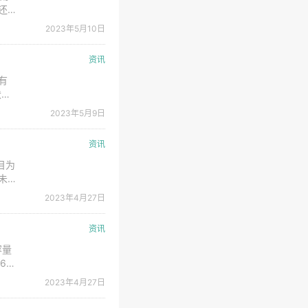
还
是华
2023年5月10日
，向
资讯
有
伏电
资
2023年5月9日
6个
资讯
目为
未
上集
2023年4月27日
约
资讯
容量
.2
2023年4月27日