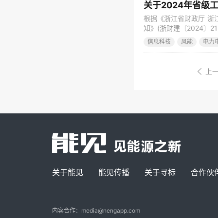
根据《浙江省财政厅 浙
知》(浙财建〔2024〕
生产制造方式转型项目（
信息科技
风能
电力
22日到2024年5月
局反映公示项目存在的
上
关于能见
能见传播
关于寻标
合作伙
内容合作：media@nengapp.com