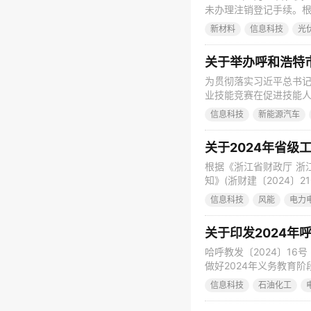
未办理注销登记手续。
（主办者）、企业法定
新材料
信息科技
光
注销登记或办理清算组
销。 具体名单详见附件
为贯彻落实习近平总书记
业技能竞赛在促进技能人
下旬举办呼和浩特市第
信息科技
新能源汽车
将有关事项通知如下： 
党的二十大关于深入实
根据《浙江省财政厅 浙
知》(浙财建〔2024〕
生产制造方式转型项目（
信息科技
风能
电力
22日到2024年5月
局反映公示项目存在的
关于印发2024
哈呼教发〔2024〕1
做好2024年义务教育
印发给你们，请遵照执行
信息科技
石油化工
行为，平稳、有序地完成
阶段学校招生工作的通