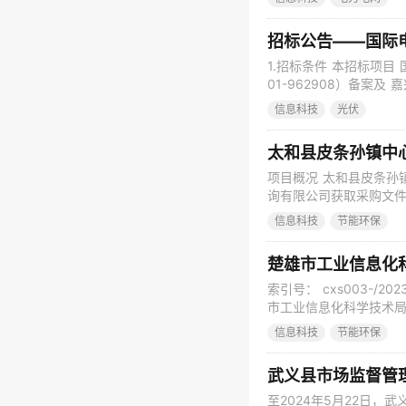
为满足全省经济社会发
招标公告——国际电
1.招标条件 本招标项目 
01-962908）备案
为 嘉兴市禾禹产业投资
信息科技
光伏
有限公司 。项目已具备招
太和县皮条孙镇中
项目概况 太和县皮条孙
询有限公司获取采购文
一、项目基本情况 项目
信息科技
节能环保
校绿化项目（二次） 采
８５０．００元 采购需
楚雄市工业信息化
索引号： cxs003-/20
市工业信息化科学技术局
楚雄市工业信息化科学技术局
信息科技
节能环保
（党委书记、局长） 主
至2024年5月22日