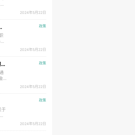
股东
申请
2024年5月22日
注
自治区第二届职业技能大赛呼和浩特市选拔赛的通知
政策
职
6月
。现
2024年5月22日
实
关于2024年省级工业专项资金生产制造方式转型项目（第一批）分配方案的公示
政策
通
金
5月
2024年5月22日
经信
政策
关于
现
招生
2024年5月22日
教育