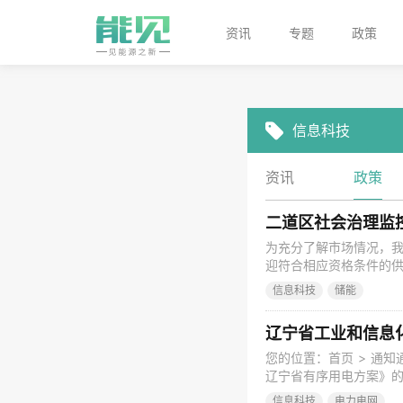
资讯
专题
政策
信息科技
资讯
政策
二道区社会治理监
为充分了解市场情况，
迎符合相应资格条件的供
理局 二、项目名称：二
信息科技
储能
四、采购需求 1.项目
市二道区社会治理指挥
辽宁省工业和信息
您的位置：首页 > 通知
辽宁省有序用电方案》的通知
打印：打印 辽工信电
信息科技
电力电网