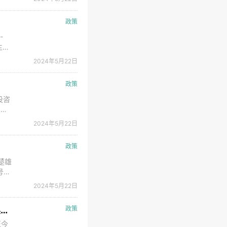
，最
政策
-
主
运营
2024年5月22日
.
政策
设咨
。
学
2024年5月22日
３２
政策
 楚雄
号：
俊林
2024年5月22日
武义县市场监督管理局公告至2024年5月22日，武义县桐琴镇宁宇电动工具配件厂等329户企业被吊销营业执照已逾三年，至今未办理注销登记手续。根据《中华人民共和国行政许可法》第六十一条规定，现责令上述企业、股东（主办者）、企业法定代表人（负责人）依法组织清算，并于本公告发布之日起六个月内向我局申请注销登记或办理清算组备案手续，逾期将依据《中
政策
至今