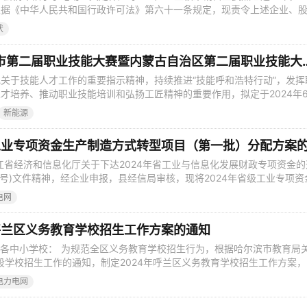
根据《中华人民共和国行政许可法》第六十一条规定，现责令上述企业、
代表人（负责人）依法组织清算，并于本公告发布之日起六个月内向我局
伏
备案手续，逾期将依据《中华人民共和国行政许可法》第七十条予以强制
。 武义县市场监督管
关于举办呼和浩特市第二届职业技能大赛暨内蒙古
关于技能人才工作的重要指示精神，持续推进“技能呼和浩特行动”，发挥
才培养、推动职业技能培训和弘扬工匠精神的重要作用，拟定于2024年
二届职业技能大赛暨内蒙古自治区第二届职业技能大赛呼和浩特市选拔赛
新能源
一、指导思想 以习近平新时代中国特色社会主义思想为指导，全面贯彻落
施人才强国战略部署，
江省经济和信息化厅关于下达2024年省工业与信息化发展财政专项资金的
21号)文件精神，经企业申报，县经信局审核，现将2024年省级工业专项资
第一批）分配方案公示如下（内容详见附件）。 本次公示时间从2024年
电网
26日。在公示期限内，任何单位和个人均可通过来信、来电、来访的形式向县
年呼兰区义务教育学校招生工作方案的通知
6号 各中小学校： 为规范全区义务教育学校招生行为，根据哈尔滨市教育局
阶段学校招生工作的通知，制定2024年呼兰区义务教育学校招生工作方案，
。 2024年呼兰区义务教育学校招生工作方案 为规范全区义务教育学校
电力电网
今年小学、初中招生工作，根据《哈尔滨市教育局关于做好2024年义务
知》