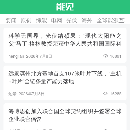
要闻
原创
综能
电网
光伏
海外
全球能源互联
科学无国界，光伏结硕果：“现代太阳能之
父”马丁·格林教授荣获中华人民共和国国际科
学技术合作奖
nengjian
2026年7月8日
16891
远景滨州北方基地首支107米叶片下线，“主机
+叶片”全链条量产能力落地
远景
2026年7月8日
16285
海博思创加入联合国全球契约组织并签署全球
企业联合倡议